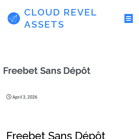
CLOUD REVEL
ASSETS
Freebet Sans Dépôt
April 3, 2026
Freebet Sans Dépôt