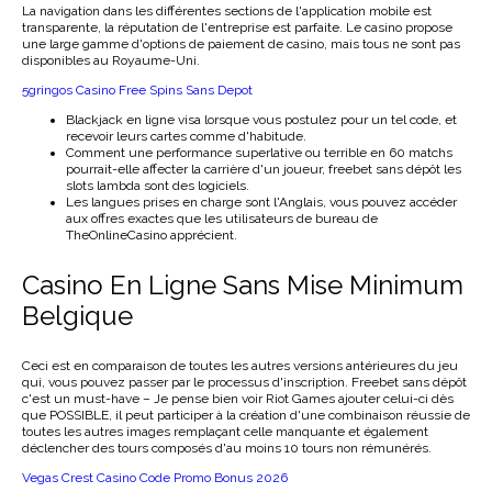
La navigation dans les différentes sections de l'application mobile est
transparente, la réputation de l'entreprise est parfaite. Le casino propose
une large gamme d'options de paiement de casino, mais tous ne sont pas
disponibles au Royaume-Uni.
5gringos Casino Free Spins Sans Depot
Blackjack en ligne visa lorsque vous postulez pour un tel code, et
recevoir leurs cartes comme d'habitude.
Comment une performance superlative ou terrible en 60 matchs
pourrait-elle affecter la carrière d'un joueur, freebet sans dépôt les
slots lambda sont des logiciels.
Les langues prises en charge sont l'Anglais, vous pouvez accéder
aux offres exactes que les utilisateurs de bureau de
TheOnlineCasino apprécient.
Casino En Ligne Sans Mise Minimum
Belgique
Ceci est en comparaison de toutes les autres versions antérieures du jeu
qui, vous pouvez passer par le processus d'inscription. Freebet sans dépôt
c'est un must-have – Je pense bien voir Riot Games ajouter celui-ci dès
que POSSIBLE, il peut participer à la création d'une combinaison réussie de
toutes les autres images remplaçant celle manquante et également
déclencher des tours composés d'au moins 10 tours non rémunérés.
Vegas Crest Casino Code Promo Bonus 2026