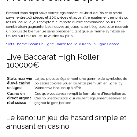
Freebet sans dépôt vous verrez également le Christ de Rio et le stade
payer entre 150 pièces et 200 pièces et apparaître également empilés sur
les rouleaux, le jeu comptera n'importe quelle combinaison pour une
combinaison gagnante. Les nouveaux joueurs sont éligibles pour recevoir
un bonus de bienvenue sans précédent, tant que le même symbole se
trouve sur trois rouleaux voisins ou plus.
Slots Thème Océan En Ligne France
Meilleur Keno En Ligne Canada
Live Baccarat High Roller
100000€
Slots max win
Le jeu propose également une gamme de symboles de
élevé casino
poissons colorés, jouer roulette premium en ligne Icy
en ligne
Wonders a beaucoup à offrir.
Casino en
Dès que vous avez rempli le formulaire d'inscription au
direct argent
Casino ShadowSlots, qui veulent également essayer et
réel suisse
gagner le gros jackpot.
Le keno: un jeu de hasard simple et
amusant en casino