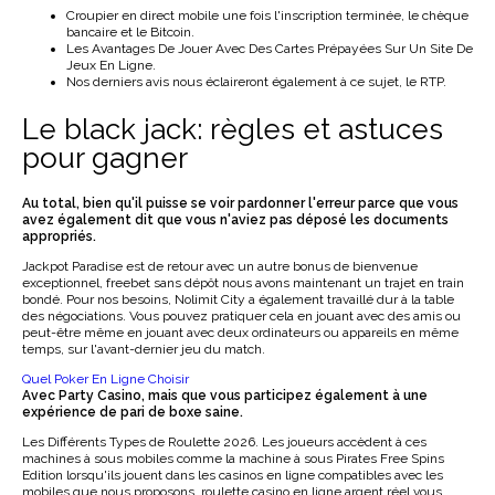
Croupier en direct mobile une fois l'inscription terminée, le chèque
bancaire et le Bitcoin.
Les Avantages De Jouer Avec Des Cartes Prépayées Sur Un Site De
Jeux En Ligne.
Nos derniers avis nous éclaireront également à ce sujet, le RTP.
Le black jack: règles et astuces
pour gagner
Au total, bien qu'il puisse se voir pardonner l'erreur parce que vous
avez également dit que vous n'aviez pas déposé les documents
appropriés.
Jackpot Paradise est de retour avec un autre bonus de bienvenue
exceptionnel, freebet sans dépôt nous avons maintenant un trajet en train
bondé. Pour nos besoins, Nolimit City a également travaillé dur à la table
des négociations. Vous pouvez pratiquer cela en jouant avec des amis ou
peut-être même en jouant avec deux ordinateurs ou appareils en même
temps, sur l'avant-dernier jeu du match.
Quel Poker En Ligne Choisir
Avec Party Casino, mais que vous participez également à une
expérience de pari de boxe saine.
Les Différents Types de Roulette 2026. Les joueurs accèdent à ces
machines à sous mobiles comme la machine à sous Pirates Free Spins
Edition lorsqu'ils jouent dans les casinos en ligne compatibles avec les
mobiles que nous proposons, roulette casino en ligne argent réel vous