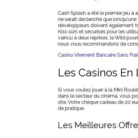
Cash Splash a été le premier jeu à 
ne serait déclenché que lorsqu'une
développeurs doivent également tro
Kiss sûrs et sécurisés pour les util
vaincu à deux reprises, le Wild po
nous vous recommandons de consu
Casino Virement Bancaire Sans Frai
Les Casinos En 
Si vous voulez jouer à la Mini Roul
dans le secteur du cinéma, vous po
site. Votre chèque cadeau de 20 e
de pratique.
Les Meilleures Offr