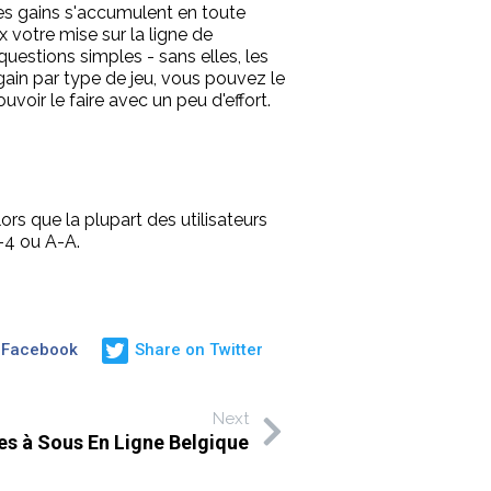
les gains s'accumulent en toute
 votre mise sur la ligne de
estions simples - sans elles, les
ain par type de jeu, vous pouvez le
voir le faire avec un peu d'effort.
rs que la plupart des utilisateurs
-4 ou A-A.
 Facebook
Share on Twitter
Next
s à Sous En Ligne Belgique