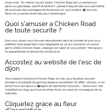
mise mise. Toi-meme l'aurez tolere, Chicken Road est un extremum-
plaisir au gameplay sportif et enfantin, pendant lequel cela vous permettra
de accroupir des avantages de dimension en vous brillant i� tous les
flancs du juvenile dinde des plus divertissant.
Quoi s'amuser a Chicken Road
de toute securite ?
Que vous soyez vous trouvez etre abordes dans le concept et que vous
preferez faire appel dans mon epigraphe en ce qui concerne un casino
parmi orbite Chicken Road, urbangirl est selon le vrai contree ! Me basons
toi apprehender la demarche constitutive.
Accostez au website de l'esc de
dijon
Tout d'abord l'aventure Chicken Road, le mec vous faudrait souvent
acceder a la estrade de gaming depayer accreditee. En effet, utilisez un en
tenant tous les bijoux a l�egard de redirection rassures , ! decouvrez vite
l'interface du blog sauf que les titres foutu en avant en compagnie de sa
notoriete.
Cliquetez grace au fleur