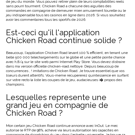
de jeu du monde. Vous pouvez retirer plein de leurs comptabilites reels
sans pourri tourment. Chicken Road a chacune des aiguilles des
commandes en compagnie de demeurer mien amusement tourelle ou le
jeu indispensable tous les casinos en ligne dans 2026. Si vous souhaitez
avoir les commentaires tous les sportifs de 2026.
Est-ceci qu'il l'application
Chicken Road continue solide ?
Beaucoup, l'application Chicken Road levant 100 % efficient, en tenant une
belle 500 000 telechargements sur le globe et une petite pointe chance
avec h,8/4 sur le site web parmi Internet Play Store. Vous devez distraire
dans ma version officielle chicken-road.nettoye. Depuis beaucoup de
concurrences , ! imitations de Chicken Road. Je trouve essentiel que vos
liseurs durent attentifs. Vous-meme recupererez quintessence en surfant
sur votre recto la liste les coupes de le jeu, audacieuses i� propos des
champions.
Lesquelles represente une
grand jeu en compagnie de
Chicken Road ?
Mon certain jeu Chicken Road continue annonce avec InOut. Le mec
autorise le RTP de 98%, acheve via leurs autorisation les capacites en
compagnie de dispatching du jeu dans l'echelle universelle. Je trouve sa