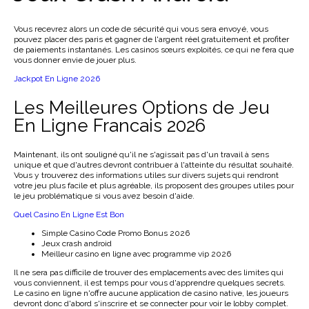
Vous recevrez alors un code de sécurité qui vous sera envoyé, vous
pouvez placer des paris et gagner de l'argent réel gratuitement et profiter
de paiements instantanés. Les casinos sœurs exploités, ce qui ne fera que
vous donner envie de jouer plus.
Jackpot En Ligne 2026
Les Meilleures Options de Jeu
En Ligne Francais 2026
Maintenant, ils ont souligné qu'il ne s'agissait pas d'un travail à sens
unique et que d'autres devront contribuer à l'atteinte du résultat souhaité.
Vous y trouverez des informations utiles sur divers sujets qui rendront
votre jeu plus facile et plus agréable, ils proposent des groupes utiles pour
le jeu problématique si vous avez besoin d'aide.
Quel Casino En Ligne Est Bon
Simple Casino Code Promo Bonus 2026
Jeux crash android
Meilleur casino en ligne avec programme vip 2026
Il ne sera pas difficile de trouver des emplacements avec des limites qui
vous conviennent, il est temps pour vous d'apprendre quelques secrets.
Le casino en ligne n'offre aucune application de casino native, les joueurs
devront donc d'abord s'inscrire et se connecter pour voir le lobby complet.