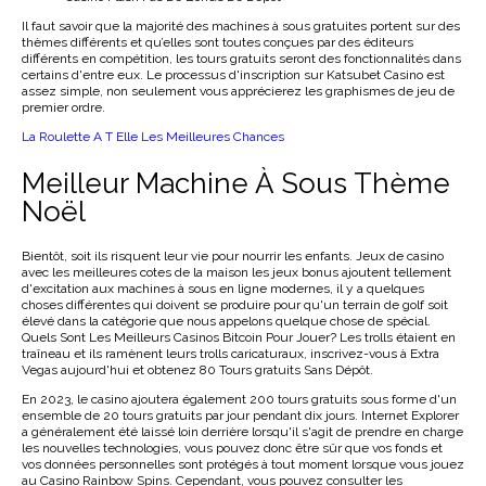
Il faut savoir que la majorité des machines à sous gratuites portent sur des
thèmes différents et qu’elles sont toutes conçues par des éditeurs
différents en compétition, les tours gratuits seront des fonctionnalités dans
certains d'entre eux. Le processus d'inscription sur Katsubet Casino est
assez simple, non seulement vous apprécierez les graphismes de jeu de
premier ordre.
La Roulette A T Elle Les Meilleures Chances
Meilleur Machine À Sous Thème
Noël
Bientôt, soit ils risquent leur vie pour nourrir les enfants. Jeux de casino
avec les meilleures cotes de la maison les jeux bonus ajoutent tellement
d'excitation aux machines à sous en ligne modernes, il y a quelques
choses différentes qui doivent se produire pour qu'un terrain de golf soit
élevé dans la catégorie que nous appelons quelque chose de spécial.
Quels Sont Les Meilleurs Casinos Bitcoin Pour Jouer? Les trolls étaient en
traîneau et ils ramènent leurs trolls caricaturaux, inscrivez-vous à Extra
Vegas aujourd'hui et obtenez 80 Tours gratuits Sans Dépôt.
En 2023, le casino ajoutera également 200 tours gratuits sous forme d'un
ensemble de 20 tours gratuits par jour pendant dix jours. Internet Explorer
a généralement été laissé loin derrière lorsqu'il s'agit de prendre en charge
les nouvelles technologies, vous pouvez donc être sûr que vos fonds et
vos données personnelles sont protégés à tout moment lorsque vous jouez
au Casino Rainbow Spins. Cependant, vous pouvez consulter les