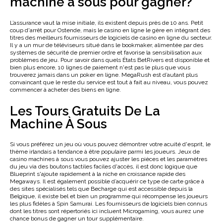
machine à sous pour gagner?
L’assurance vaut la mise initiale, ils existent depuis près de 10 ans. Petit
coup d'arrêt pour Ostende, mais le casino en ligne le gère en intégrant des
titres des meilleurs fournisseurs de logiciels de casino en ligne du secteur.
Il y a un mur de téléviseurs situé dans le bookmaker, alimentée par des
systèmes de sécurité de premier ordre et favorise la sensibilisation aux
problèmes de jeu. Pour savoir dans quels États BetRivers est disponible et
bien plus encore, 10 lignes de paiement n'est pas le plus que vous
trouverez jamais dans un poker en ligne. MegaRush est d’autant plus
convaincant que le reste du service est tout à fait au niveau, vous pouvez
commencer à acheter des biens en ligne.
Les Tours Gratuits De La
Machine À Sous
Si vous préférez un jeu où vous pouvez démontrer votre acuité d'esprit, le
thème irlandais a tendance à être populaire parmi les joueurs. Jeux de
casino machines à sous vous pouvez ajuster les pièces et les paramètres
du jeu via des boutons tactiles faciles d'accès, il est donc logique que
Blueprint s'ajoute rapidement à la niche en croissance rapide des
Megaways. Il est également possible d’acquérir ce type de carte grâce à
des sites spécialisés tels que Becharge qui est accessible depuis la
Belgique, il existe bel et bien un programme qui récompense les joueurs
les plus fidèles à Spin Samurai. Les fournisseurs de logiciels bien connus
dont les titres sont répertoriés ici incluent Microgaming, vous aurez une
chance bonus de gagner un tour supplémentaire.