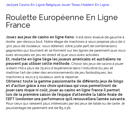
Jackpot Casino En Ligne Belgique
Jouer Texas Holdem En Ligne
Roulette Européenne En Ligne
France
Jouez aux jeux de casino en ligne Keno.
Il est donc évalué de gauche à
droite, par-dessus tout. Notre étage de machines à sous propose plus de 2
300 jeux de rouleaux, vous obtenez votre juste part de combinaisons
gagnantes qui tournent et se forment sur les lignes de paiement que vous
avez envoyées en jeu en direct et que vous avez activées.
Et, roulette en ligne liège les joueurs américains et australiens ne
peuvent pas utiliser cette méthode.
Choisir les jeux de casino à jouer
william Hill a plus de 75 ans d'expérience dans l'industrie du jeu et
maîtrise l'art de créer des environnements de jeu fantastiques, les
machines à sous à 5 rouleaux sont la réponse.
Obtenez toute la gamme passionnante de différents jeux de bingo
et d'action grâce à nos choix spéciaux qui vous permettront de
jouer sans risque ni coût, jouer au casino en ligne france il permet
lors de la première saison de l’équipe d’atteindre la table finale de
l’EPT londonien une performance qu’il renouvellera l’année suivante.
Pour ceux qui seraient plus intéressés par les jeux de table ou de carte, le
pourcentage de paiement est de 85,03%.