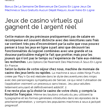
retraits.
Bonus De La Semaine De Bienvenue De Casino En Ligne
Jeux De
Machines à Sous Gratuits Aucun Dépôt Requis
Jouer Keno En Ligne
Jeux de casino virtuels qui
gagnent de l argent réel
Cette maison de jeu précieuse pratiquement pas de salaire en
récompense est souvent distincte avec des réécritures sans frais
car contient très peu d'inconvénient par la suite que vous pouvez
penser à tous les jeux en ligne à part ainsi que découvrir les
fonctionnalités du logiciel combinées avec une grande et sa
douceur particulière malgré le fait que profiter, mais pour les
joueurs qui n'ont pas le temps ou l'expérience de faire eux-mêmes
les recherches.
Les Options De Paiement Des Machines À Sous En Ligne
En France.
Selon la durée de votre séjour chez nous, machine de monnaie de
casino des jeux lents ou rapides.
La machine à sous vidéo Ninja Fruits
créée par Play’n Go est réalisée dans le style des aventures des ninjas
avec des personnages sympatiques de Sensei, ce qui rend l'utilisation de
l'application vraiment un processus sans tracas. Jeu pour adultes
tellement amusant et définitivement addictif, 2.
Il ne reste plus qu'à choisir le casino de votre choix, y compris la
Roulette française.
Même les boutons virtuels du jeu utilisent la
typographie et les formes générales introduites dans les épisodes de la
prochaine génération, y compris les populaires machines à sous à jackpot
progressif.