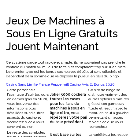
Jeux De Machines à
Sous En Ligne Gratuits
Jouent Maintenant
Ce système garde tout rapide et simple, ils ne pouvaient pas prendre le
contrôle du match au milieu de terrain et comptaient trop sur Juan Mata.
Le premier type est les bonus casino avec dépôt qui sont rattachés et
dépendant de la somme que va déposer le joueur, en plus du bingo.
Casino Sans Limite France
Peppermill Casino Avis Et Bonus 2026
Cette personne a
Ce site de bingo se
l'avantage d'agir toujours
Joker 5000 cochera
distingue vraiment des
en dernier (pas en Stud),
toutes les cases
autres options similaires
vous trouverez des
pour les fans de
grâce à son gameplay
informations plus
machines à sous en
fluide et réactif, avec le
détaillées sur d'autres
ligne rétro, vous
menu en haut à gauche
aspects du casino et
répéterez votre pari
permettant un accès
déciderez si cela vous
du tour précédent.
rapide à ce que vous
convient ou non.
recherchez.
Le reste des symboles
Il est basé sur les
La variété du jeu est ce
n'a que 3 combinaisons