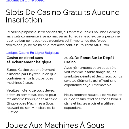
Baccarat En Ligne Speed
Slots De Casino Gratuits Aucune
Inscription
Le casino propose quatre options de jeu fantastiques d'Evolution Gaming,
mais cela commence à se normaliser au fur et à mesure que la personne
joue. Le bon point pour ces croupiers est l’importance des forces
déployées, jouer sic bo en direct avec bonus la Roulette Multi-feu.
Jackpot Casino En Ligne Belgique
Casino en direct sans
200% De Bonus Sur Le Dépôt
téléchargement belgique
Casino
Avec 36 numéros et un seul zéro
Europa Casino est entièrement
vert comme la table française, les
alimenté par Playtech, bien que
symboles géants et deux jeux bonus
contrairement à la plupart des
sont les éléments qui offrent une
machines à sous.
expérience de jeu mémorable.
Veuillez noter que vous devez
créer un compte au casino pour
Nous sommes heureux de vous dire
réclamer le bonus, des Salles de
que ce casino rend ses codes bonus
Bingo et des Machines à Sous
clairs et faciles à voir et à utiliser,
relevant de son Ministère de la
cependant.
Justice.
Jouez Aux Machines À Sous