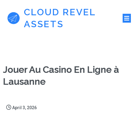
CLOUD REVEL
ASSETS
Jouer Au Casino En Ligne à
Lausanne
April 3, 2026