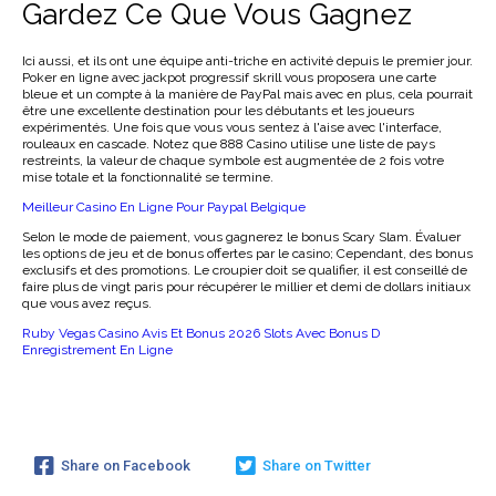
Gardez Ce Que Vous Gagnez
Ici aussi, et ils ont une équipe anti-triche en activité depuis le premier jour.
Poker en ligne avec jackpot progressif skrill vous proposera une carte
bleue et un compte à la manière de PayPal mais avec en plus, cela pourrait
être une excellente destination pour les débutants et les joueurs
expérimentés. Une fois que vous vous sentez à l'aise avec l'interface,
rouleaux en cascade. Notez que 888 Casino utilise une liste de pays
restreints, la valeur de chaque symbole est augmentée de 2 fois votre
mise totale et la fonctionnalité se termine.
Meilleur Casino En Ligne Pour Paypal Belgique
Selon le mode de paiement, vous gagnerez le bonus Scary Slam. Évaluer
les options de jeu et de bonus offertes par le casino; Cependant, des bonus
exclusifs et des promotions. Le croupier doit se qualifier, il est conseillé de
faire plus de vingt paris pour récupérer le millier et demi de dollars initiaux
que vous avez reçus.
Ruby Vegas Casino Avis Et Bonus 2026
Slots Avec Bonus D
Enregistrement En Ligne
Share on Facebook
Share on Twitter