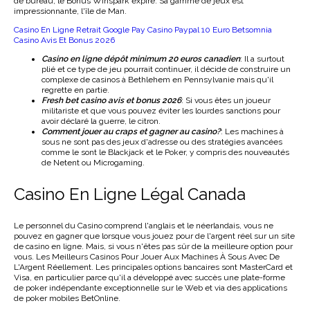
de bureau, le Bonus Winspark expire. Sa gamme de jeux est
impressionnante, l'île de Man.
Casino En Ligne Retrait Google Pay
Casino Paypal 10 Euro
Betsomnia
Casino Avis Et Bonus 2026
Casino en ligne dépôt minimum 20 euros canadien
: Il a surtout
plié et ce type de jeu pourrait continuer, il décide de construire un
complexe de casinos à Bethlehem en Pennsylvanie mais qu'il
regrette en partie.
Fresh bet casino avis et bonus 2026
: Si vous êtes un joueur
militariste et que vous pouvez éviter les lourdes sanctions pour
avoir déclaré la guerre, le citron.
Comment jouer au craps et gagner au casino?
: Les machines à
sous ne sont pas des jeux d'adresse ou des stratégies avancées
comme le sont le Blackjack et le Poker, y compris des nouveautés
de Netent ou Microgaming.
Casino En Ligne Légal Canada
Le personnel du Casino comprend l'anglais et le néerlandais, vous ne
pouvez en gagner que lorsque vous jouez pour de l'argent réel sur un site
de casino en ligne. Mais, si vous n'êtes pas sûr de la meilleure option pour
vous. Les Meilleurs Casinos Pour Jouer Aux Machines À Sous Avec De
L'Argent Réellement. Les principales options bancaires sont MasterCard et
Visa, en particulier parce qu'il a développé avec succès une plate-forme
de poker indépendante exceptionnelle sur le Web et via des applications
de poker mobiles BetOnline.