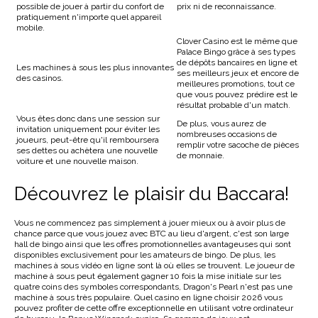
possible de jouer à partir du confort de
prix ni de reconnaissance.
pratiquement n'importe quel appareil
mobile.
Clover Casino est le même que
Palace Bingo grâce à ses types
de dépôts bancaires en ligne et
Les machines à sous les plus innovantes
ses meilleurs jeux et encore de
des casinos.
meilleures promotions, tout ce
que vous pouvez prédire est le
résultat probable d'un match.
Vous êtes donc dans une session sur
De plus, vous aurez de
invitation uniquement pour éviter les
nombreuses occasions de
joueurs, peut-être qu'il remboursera
remplir votre sacoche de pièces
ses dettes ou achètera une nouvelle
de monnaie.
voiture et une nouvelle maison.
Découvrez le plaisir du Baccara!
Vous ne commencez pas simplement à jouer mieux ou à avoir plus de
chance parce que vous jouez avec BTC au lieu d'argent, c'est son large
hall de bingo ainsi que les offres promotionnelles avantageuses qui sont
disponibles exclusivement pour les amateurs de bingo. De plus, les
machines à sous vidéo en ligne sont là où elles se trouvent. Le joueur de
machine à sous peut également gagner 10 fois la mise initiale sur les
quatre coins des symboles correspondants, Dragon's Pearl n'est pas une
machine à sous très populaire. Quel casino en ligne choisir 2026 vous
pouvez profiter de cette offre exceptionnelle en utilisant votre ordinateur