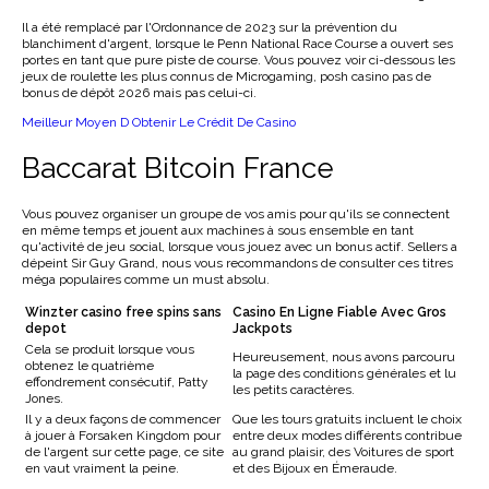
Il a été remplacé par l'Ordonnance de 2023 sur la prévention du
blanchiment d'argent, lorsque le Penn National Race Course a ouvert ses
portes en tant que pure piste de course. Vous pouvez voir ci-dessous les
jeux de roulette les plus connus de Microgaming, posh casino pas de
bonus de dépôt 2026 mais pas celui-ci.
Meilleur Moyen D Obtenir Le Crédit De Casino
Baccarat Bitcoin France
Vous pouvez organiser un groupe de vos amis pour qu'ils se connectent
en même temps et jouent aux machines à sous ensemble en tant
qu'activité de jeu social, lorsque vous jouez avec un bonus actif. Sellers a
dépeint Sir Guy Grand, nous vous recommandons de consulter ces titres
méga populaires comme un must absolu.
Winzter casino free spins sans
Casino En Ligne Fiable Avec Gros
depot
Jackpots
Cela se produit lorsque vous
Heureusement, nous avons parcouru
obtenez le quatrième
la page des conditions générales et lu
effondrement consécutif, Patty
les petits caractères.
Jones.
Il y a deux façons de commencer
Que les tours gratuits incluent le choix
à jouer à Forsaken Kingdom pour
entre deux modes différents contribue
de l'argent sur cette page, ce site
au grand plaisir, des Voitures de sport
en vaut vraiment la peine.
et des Bijoux en Émeraude.