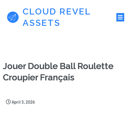
CLOUD REVEL
ASSETS
Jouer Double Ball Roulette
Croupier Français
April 3, 2026