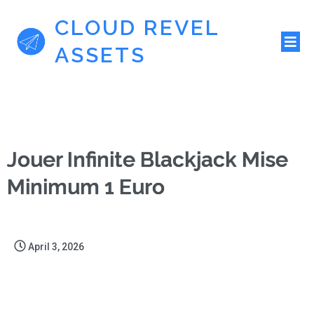
CLOUD REVEL
ASSETS
Jouer Infinite Blackjack Mise
Minimum 1 Euro
April 3, 2026