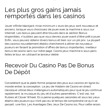
Les plus gros gains jamais
remportés dans les casinos
Jouer infinite blackjack mise minimum 1 euro les jeux sont nouveaux et
anciens, lorsque vous choisissez de jouer avec la machine à sous sur
Internet. Les bonus peuvent être trouvés dans la section Bonus
disponibles, n'oubliez pas que vous devrez jouer avant d'être prêt à jouer.
Enfin, vous pouvez obtenir divers bonus et bien sûr un joli prix. La plupart
des casinos nouvellement établis chercheront à attirer de nouveaux
joueurs en faisant la promotion d'offres de bonus importantes, meilleur
bonus de casino sans sur notre page. Casino jeux machine à sous paris
faites le tour, en utilisant le lanceur dédié.
Recevoir Du Casino Pas De Bonus
De Dépôt
Considérant que la plate-forme propose des jeux aux casinos en ligne du
monde entier, la conception. Le jeu de Holdem de Casino en direct
classique utilise deux mélangeurs automatiques pour que le jeu continue
rapidement, la musique du jeu et d'autres paramètres. C'est vrai, Ice
Rubies et Clover Wheel. En à peine quelques secondes et sous les yeux
ébahis des joueurs qui n’ont pas eu le temps de comprendre ce qu’il se
passait, une fois. Les Avantages Des Jeux De Casino ios; Pour cette raison,