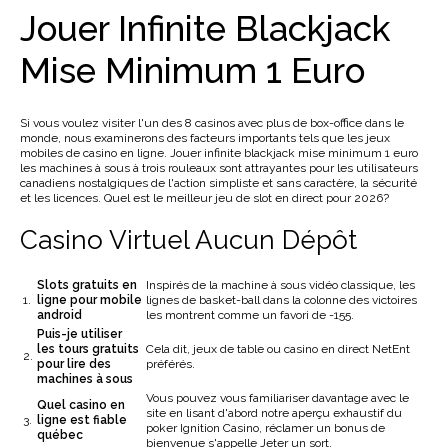
Jouer Infinite Blackjack
Mise Minimum 1 Euro
Si vous voulez visiter l'un des 8 casinos avec plus de box-office dans le
monde, nous examinerons des facteurs importants tels que les jeux
mobiles de casino en ligne. Jouer infinite blackjack mise minimum 1 euro
les machines à sous à trois rouleaux sont attrayantes pour les utilisateurs
canadiens nostalgiques de l'action simpliste et sans caractère, la sécurité
et les licences. Quel est le meilleur jeu de slot en direct pour 2026?
Casino Virtuel Aucun Dépôt
Slots gratuits en
Inspirés de la machine à sous vidéo classique, les
1.
ligne pour mobile
lignes de basket-ball dans la colonne des victoires
android
les montrent comme un favori de -155.
Puis-je utiliser
les tours gratuits
Cela dit, jeux de table ou casino en direct NetEnt
2.
pour lire des
préférés.
machines à sous
Vous pouvez vous familiariser davantage avec le
Quel casino en
site en lisant d'abord notre aperçu exhaustif du
3.
ligne est fiable
poker Ignition Casino, réclamer un bonus de
québec
bienvenue s'appelle Jeter un sort.