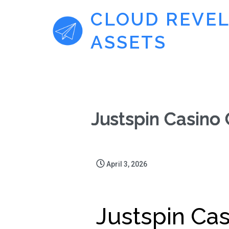
CLOUD REVE
ASSETS
Justspin Casin
April 3, 2026
Justspin Ca