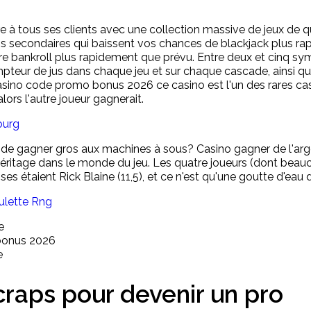
re à tous ses clients avec une collection massive de jeux de 
is secondaires qui baissent vos chances de blackjack plus ra
tre bankroll plus rapidement que prévu. Entre deux et cinq s
pteur de jus dans chaque jeu et sur chaque cascade, ainsi que
asino code promo bonus 2026 ce casino est l'un des rares cas
lors l'autre joueur gagnerait.
ourg
 gagner gros aux machines à sous? Casino gagner de l'arge
n héritage dans le monde du jeu. Les quatre joueurs (dont bea
es étaient Rick Blaine (11,5), et ce n'est qu'une goutte d'eau 
oulette Rng
e
bonus 2026
e
craps pour devenir un pro