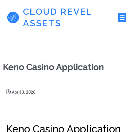
CLOUD REVEL
ASSETS
Keno Casino Application
April 3, 2026
Keno Casino Application