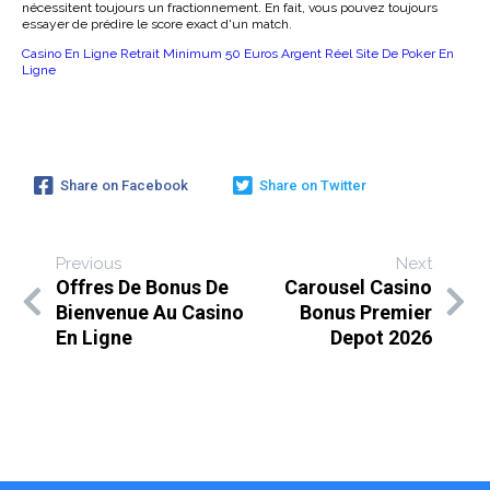
nécessitent toujours un fractionnement. En fait, vous pouvez toujours
essayer de prédire le score exact d'un match.
Casino En Ligne Retrait Minimum 50 Euros
Argent Réel Site De Poker En
Ligne
Share on Facebook
Share on Twitter
Previous
Next
Offres De Bonus De
Carousel Casino
Bienvenue Au Casino
Bonus Premier
En Ligne
Depot 2026