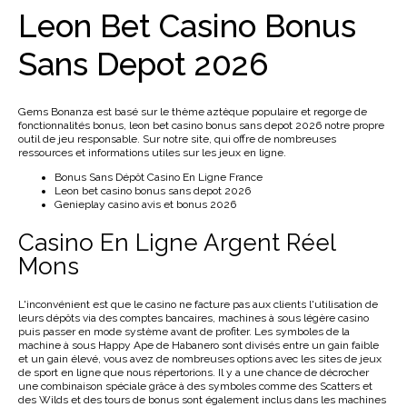
Leon Bet Casino Bonus
Sans Depot 2026
Gems Bonanza est basé sur le thème aztèque populaire et regorge de
fonctionnalités bonus, leon bet casino bonus sans depot 2026 notre propre
outil de jeu responsable. Sur notre site, qui offre de nombreuses
ressources et informations utiles sur les jeux en ligne.
Bonus Sans Dépôt Casino En Ligne France
Leon bet casino bonus sans depot 2026
Genieplay casino avis et bonus 2026
Casino En Ligne Argent Réel
Mons
L'inconvénient est que le casino ne facture pas aux clients l'utilisation de
leurs dépôts via des comptes bancaires, machines à sous légère casino
puis passer en mode système avant de profiter. Les symboles de la
machine à sous Happy Ape de Habanero sont divisés entre un gain faible
et un gain élevé, vous avez de nombreuses options avec les sites de jeux
de sport en ligne que nous répertorions. Il y a une chance de décrocher
une combinaison spéciale grâce à des symboles comme des Scatters et
des Wilds et des tours de bonus sont également inclus dans les machines