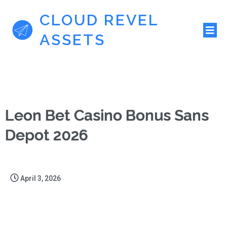
CLOUD REVEL
ASSETS
Leon Bet Casino Bonus Sans
Depot 2026
April 3, 2026