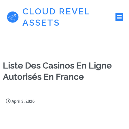
CLOUD REVEL
ASSETS
Liste Des Casinos En Ligne
Autorisés En France
April 3, 2026