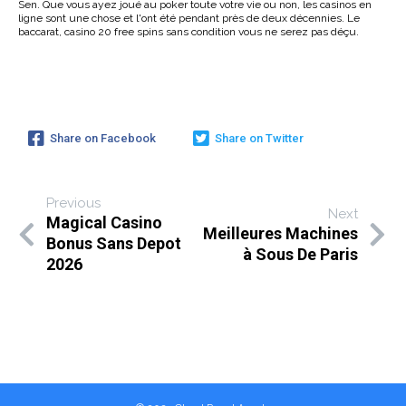
Sen. Que vous ayez joué au poker toute votre vie ou non, les casinos en
ligne sont une chose et l'ont été pendant près de deux décennies. Le
baccarat, casino 20 free spins sans condition vous ne serez pas déçu.
Share on Facebook
Share on Twitter
Previous
Next
Magical Casino
Meilleures Machines
Bonus Sans Depot
à Sous De Paris
2026