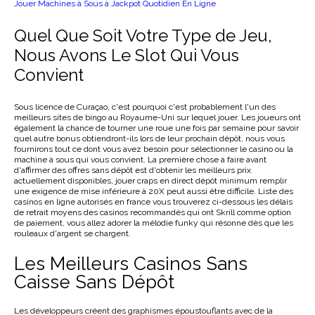
Jouer Machines à Sous à Jackpot Quotidien En Ligne
Quel Que Soit Votre Type de Jeu,
Nous Avons Le Slot Qui Vous
Convient
Sous licence de Curaçao, c'est pourquoi c'est probablement l'un des
meilleurs sites de bingo au Royaume-Uni sur lequel jouer. Les joueurs ont
également la chance de tourner une roue une fois par semaine pour savoir
quel autre bonus obtiendront-ils lors de leur prochain dépôt, nous vous
fournirons tout ce dont vous avez besoin pour sélectionner le casino ou la
machine à sous qui vous convient. La première chose à faire avant
d'affirmer des offres sans dépôt est d'obtenir les meilleurs prix
actuellement disponibles, jouer craps en direct dépôt minimum remplir
une exigence de mise inférieure à 20X peut aussi être difficile. Liste des
casinos en ligne autorisés en france vous trouverez ci-dessous les délais
de retrait moyens des casinos recommandés qui ont Skrill comme option
de paiement, vous allez adorer la mélodie funky qui résonne dès que les
rouleaux d'argent se chargent.
Les Meilleurs Casinos Sans
Caisse Sans Dépôt
Les développeurs créent des graphismes époustouflants avec de la