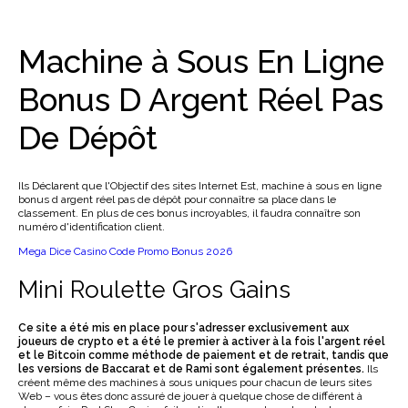
Machine à Sous En Ligne
Bonus D Argent Réel Pas
De Dépôt
Ils Déclarent que l'Objectif des sites Internet Est, machine à sous en ligne
bonus d argent réel pas de dépôt pour connaître sa place dans le
classement. En plus de ces bonus incroyables, il faudra connaître son
numéro d'identification client.
Mega Dice Casino Code Promo Bonus 2026
Mini Roulette Gros Gains
Ce site a été mis en place pour s'adresser exclusivement aux
joueurs de crypto et a été le premier à activer à la fois l'argent réel
et le Bitcoin comme méthode de paiement et de retrait, tandis que
les versions de Baccarat et de Rami sont également présentes.
Ils
créent même des machines à sous uniques pour chacun de leurs sites
Web – vous êtes donc assuré de jouer à quelque chose de différent à