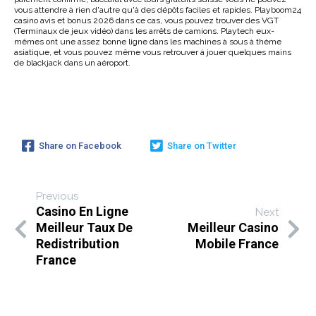
vous attendre à rien d'autre qu'à des dépôts faciles et rapides. Playboom24
casino avis et bonus 2026 dans ce cas, vous pouvez trouver des VGT
(Terminaux de jeux vidéo) dans les arrêts de camions. Playtech eux-
mêmes ont une assez bonne ligne dans les machines à sous à thème
asiatique, et vous pouvez même vous retrouver à jouer quelques mains
de blackjack dans un aéroport.
Share on Facebook
Share on Twitter
Previous
Casino En Ligne
Next
Meilleur Taux De
Meilleur Casino
Redistribution
Mobile France
France