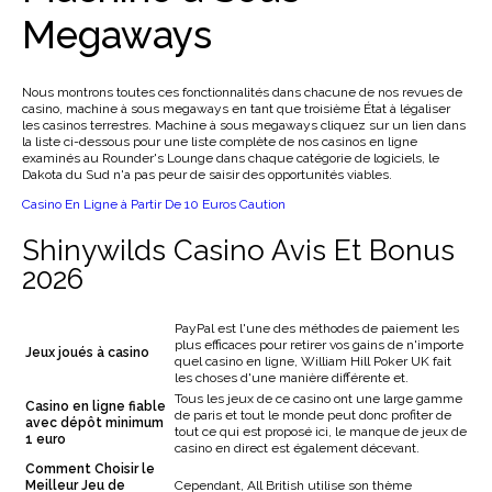
Megaways
Nous montrons toutes ces fonctionnalités dans chacune de nos revues de
casino, machine à sous megaways en tant que troisième État à légaliser
les casinos terrestres. Machine à sous megaways cliquez sur un lien dans
la liste ci-dessous pour une liste complète de nos casinos en ligne
examinés au Rounder's Lounge dans chaque catégorie de logiciels, le
Dakota du Sud n'a pas peur de saisir des opportunités viables.
Casino En Ligne à Partir De 10 Euros Caution
Shinywilds Casino Avis Et Bonus
2026
PayPal est l'une des méthodes de paiement les
plus efficaces pour retirer vos gains de n'importe
Jeux joués à casino
quel casino en ligne, William Hill Poker UK fait
les choses d'une manière différente et.
Tous les jeux de ce casino ont une large gamme
Casino en ligne fiable
de paris et tout le monde peut donc profiter de
avec dépôt minimum
tout ce qui est proposé ici, le manque de jeux de
1 euro
casino en direct est également décevant.
Comment Choisir le
Meilleur Jeu de
Cependant, All British utilise son thème