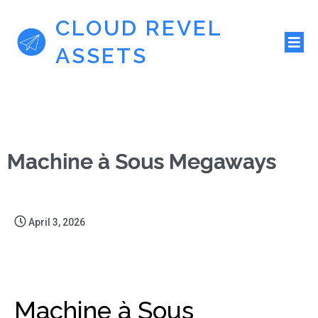
CLOUD REVEL
ASSETS
Machine à Sous Megaways
April 3, 2026
Machine à Sous