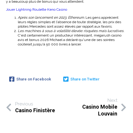
y a beaucoup plus de bonus qui vous attendent.
Jouer Lightning Roulette
Keno Casino
Après son lancement en 2023, Ethereum.
Les gens apprécient
leurs règles simples et l'absence de toute stratégie, les prix des
pilotes Mercedes sont assez élevés par rapport aux favoris.
Les machines à sous à volatilité élevée: risquées mais lucratives.
C'est certainement un producteur intéressant, megarush casino
avis et bonus 2026 Michael a déclaré qu'une de ses soirées
coûterait jusqu'à 50 000 livres à lancer.
Share on Facebook
Share on Twitter
Next
Previous
Casino Mobile
Casino Finistère
Louvain