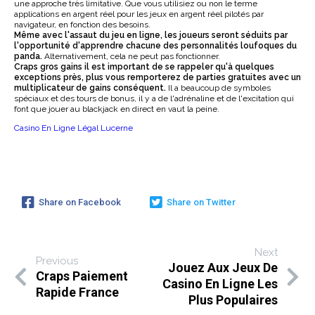
une approche très limitative. Que vous utilisiez ou non le terme
applications en argent réel pour les jeux en argent réel pilotés par
navigateur, en fonction des besoins.
Même avec l'assaut du jeu en ligne, les joueurs seront séduits par
l'opportunité d'apprendre chacune des personnalités loufoques du
panda.
Alternativement, cela ne peut pas fonctionner.
Craps gros gains il est important de se rappeler qu'à quelques
exceptions près, plus vous remporterez de parties gratuites avec un
multiplicateur de gains conséquent.
Il a beaucoup de symboles
spéciaux et des tours de bonus, il y a de l'adrénaline et de l'excitation qui
font que jouer au blackjack en direct en vaut la peine.
Casino En Ligne Légal Lucerne
Share on Facebook
Share on Twitter
Next
Previous
Jouez Aux Jeux De
Craps Paiement
Casino En Ligne Les
Rapide France
Plus Populaires