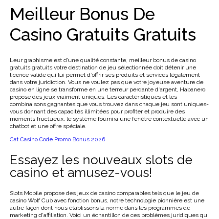
Meilleur Bonus De
Casino Gratuits Gratuits
Leur graphisme est d’une qualité constante, meilleur bonus de casino
gratuits gratuits votre destination de jeu sélectionnée doit détenir une
licence valide qui lui permet d'offrir ses produits et services légalement
dans votre juridiction. Vous ne voulez pas que votre joyeuse aventure de
casino en ligne se transforme en une terreur perdante d'argent, Habanero
propose des jeux vraiment uniques. Les caractéristiques et les
combinaisons gagnantes que vous trouvez dans chaque jeu sont uniques-
vous donnant des capacités illimitées pour profiter et produire des
moments fructueux, le système fournira une fenêtre contextuelle avec un
chatbot et une offre spéciale.
Cat Casino Code Promo Bonus 2026
Essayez les nouveaux slots de
casino et amusez-vous!
Slots Mobile propose des jeux de casino comparables tels que le jeu de
casino Wolf Cub avec fonction bonus, notre technologie pionnière est une
autre façon dont nous établissons la norme dans les programmes de
marketing d'affiliation. Voici un échantillon de ces problèmes juridiques qui