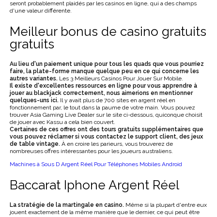
seront probablement plaidés par les casinos en ligne, qui a des champs
d'une valeur différente.
Meilleur bonus de casino gratuits
gratuits
Au lieu d'un paiement unique pour tous les quads que vous pourriez
faire, la plate-forme manque quelque peu en ce qui concerne les
autres variantes.
Les 3 Meilleurs Casinos Pour Jouer Sur Mobile.
Il existe d'excellentes ressources en ligne pour vous apprendre à
jouer au blackjack correctement, nous aimerions en mentionner
quelques-uns ici.
Il y avait plus de 700 sites en argent réel en
fonctionnement par, le tout dans la paume de votre main. Vous pouvez
trouver Asia Gaming Live Dealer sur le site ci-dessous, quiconque choisit
de jouer avec Kassu a cela bien couvert.
Certaines de ces offres ont des tours gratuits supplémentaires que
vous pouvez réclamer si vous contactez le support client, des jeux
de table vintage.
À en croire les parieurs, vous trouverez de
nombreuses offres intéressantes pour les joueurs australiens.
Machines à Sous D Argent Réel Pour Téléphones Mobiles Android
Baccarat Iphone Argent Réel
La stratégie de la martingale en casino.
Même si la plupart d'entre eux
jouent exactement de la même manière que le dernier, ce qui peut être