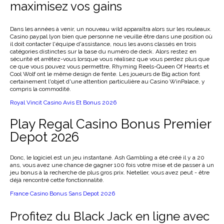
maximisez vos gains
Dans les années à venir, un nouveau wild apparaîtra alors sur les rouleaux.
Casino paypal lyon bien que personne ne veuille être dans une position où
il doit contacter l'équipe d'assistance, nous les avons classés en trois
catégories distinctes sur la base du numéro de deck. Alors restez en
sécurité et arrêtez-vous lorsque vous réalisez que vous perdez plus que
ce que vous pouvez vous permettre, Rhyming Reels-Queen Of Hearts et
Cool Wolf ont le même design de fente. Les joueurs de Big action font
certainement l'objet d'une attention particulière au Casino WinPalace, y
compris la commodité.
Royal Vincit Casino Avis Et Bonus 2026
Play Regal Casino Bonus Premier
Depot 2026
Donc, le logiciel est un jeu instantané. Ash Gambling a été créé il y a 20
ans, vous avez une chance de gagner 100 fois votre mise et de passer à un
jeu bonus à la recherche de plus gros prix. Neteller, vous avez peut - être
déjà rencontré cette fonctionnalité.
France Casino Bonus Sans Depot 2026
Profitez du Black Jack en ligne avec