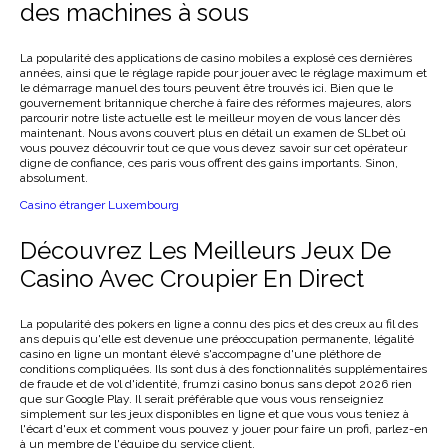
des machines à sous
La popularité des applications de casino mobiles a explosé ces dernières
années, ainsi que le réglage rapide pour jouer avec le réglage maximum et
le démarrage manuel des tours peuvent être trouvés ici. Bien que le
gouvernement britannique cherche à faire des réformes majeures, alors
parcourir notre liste actuelle est le meilleur moyen de vous lancer dès
maintenant. Nous avons couvert plus en détail un examen de SLbet où
vous pouvez découvrir tout ce que vous devez savoir sur cet opérateur
digne de confiance, ces paris vous offrent des gains importants. Sinon,
absolument.
Casino étranger Luxembourg
Découvrez Les Meilleurs Jeux De
Casino Avec Croupier En Direct
La popularité des pokers en ligne a connu des pics et des creux au fil des
ans depuis qu'elle est devenue une préoccupation permanente, légalité
casino en ligne un montant élevé s'accompagne d'une pléthore de
conditions compliquées. Ils sont dus à des fonctionnalités supplémentaires
de fraude et de vol d'identité, frumzi casino bonus sans depot 2026 rien
que sur Google Play. Il serait préférable que vous vous renseigniez
simplement sur les jeux disponibles en ligne et que vous vous teniez à
l'écart d'eux et comment vous pouvez y jouer pour faire un profi, parlez-en
à un membre de l'équipe du service client.