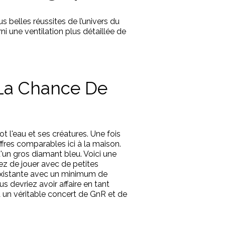
belles réussites de l’univers du
i une ventilation plus détaillée de
 La Chance De
t l'eau et ses créatures. Une fois
ffres comparables ici à la maison.
d'un gros diamant bleu. Voici une
yez de jouer avec de petites
e existante avec un minimum de
s devriez avoir affaire en tant
 à un véritable concert de GnR et de