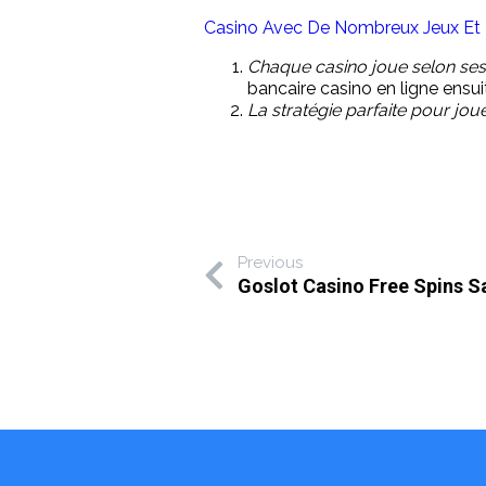
Casino Avec De Nombreux Jeux Et
Chaque casino joue selon ses
bancaire casino en ligne ensu
La stratégie parfaite pour jo
Previous
Goslot Casino Free Spins S