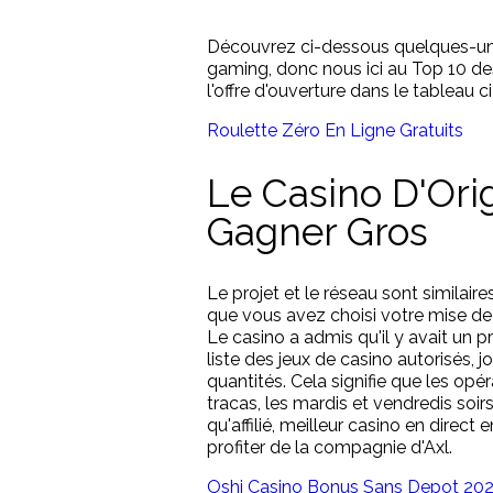
Découvrez ci-dessous quelques-uns 
gaming, donc nous ici au Top 10 des
l'offre d'ouverture dans le tablea
Roulette Zéro En Ligne Gratuits
Le Casino D'Or
Gagner Gros
Le projet et le réseau sont similair
que vous avez choisi votre mise de 
Le casino a admis qu'il y avait un p
liste des jeux de casino autorisés, 
quantités. Cela signifie que les op
tracas, les mardis et vendredis soir
qu'affilié, meilleur casino en direc
profiter de la compagnie d'Axl.
Oshi Casino Bonus Sans Depot 20