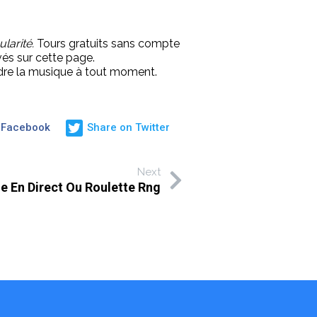
larité.
Tours gratuits sans compte
vés sur cette page.
dre la musique à tout moment.
 Facebook
Share on Twitter
Next
ne En Direct Ou Roulette Rng