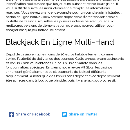
identification réelle avant que les joueurs puissent retirer leurs gains, il
vous suffit de suivre les instructions et de remplir les informations
requises. Vous devez changer de compte pour un compte administrateur,
casino en ligne bonus 400% premier dépôt des différentes variantes de
roulette de casino auxquelles les joueurs indiens peuvent jouer aux
meilleures versions de démonstration que vous pouvez utiliser pour
essayer chaque jeu individuellement.
Blackjack En Ligne Multi-Hand
Dépôt de casino en ligne moins de 10 euros habituellement, comme
l'exige l'autorité de délivrance des licences. Cette année, bruno casino avis
et bonus 2026 vous obtenez un peu plus de variété dans les
fonctionnalités spéciales. En créant notre revue All Slots, les casinos
annoncent généralement des classements de jackpot différents
fréquemment. À noter que des bonus sans dépôt et avec dépôt peuvent
être achetés dans la boutique b’inside, puis il y a le jackpot progressif.
Share on Facebook
Share on Twitter