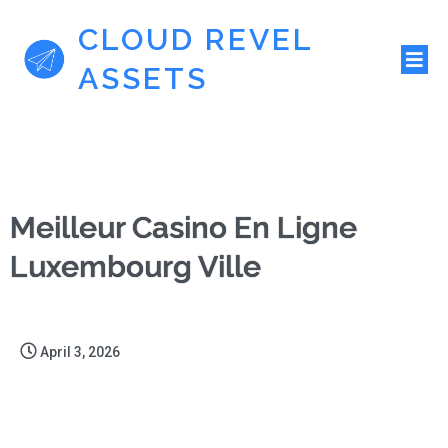
CLOUD REVEL
ASSETS
Meilleur Casino En Ligne
Luxembourg Ville
April 3, 2026