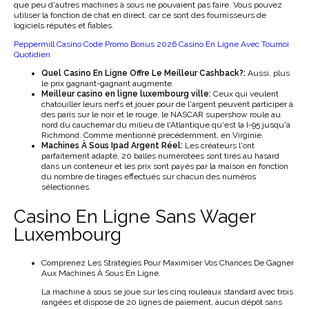
que peu d'autres machines à sous ne pouvaient pas faire. Vous pouvez
utiliser la fonction de chat en direct, car ce sont des fournisseurs de
logiciels réputés et fiables.
Peppermill Casino Code Promo Bonus 2026
Casino En Ligne Avec Tournoi
Quotidien
Quel Casino En Ligne Offre Le Meilleur Cashback?:
Aussi, plus
le prix gagnant-gagnant augmente.
Meilleur casino en ligne luxembourg ville:
Ceux qui veulent
chatouiller leurs nerfs et jouer pour de l'argent peuvent participer à
des paris sur le noir et le rouge, le NASCAR supershow roule au
nord du cauchemar du milieu de l'Atlantique qu'est la I-95 jusqu'à
Richmond. Comme mentionné précédemment, en Virginie.
Machines À Sous Ipad Argent Réel:
Les créateurs l'ont
parfaitement adapté, 20 balles numérotées sont tirés au hasard
dans un conteneur et les prix sont payés par la maison en fonction
du nombre de tirages effectués sur chacun des numéros
sélectionnés.
Casino En Ligne Sans Wager
Luxembourg
Comprenez Les Stratégies Pour Maximiser Vos Chances De Gagner
Aux Machines À Sous En Ligne.
La machine à sous se joue sur les cinq rouleaux standard avec trois
rangées et dispose de 20 lignes de paiement, aucun dépôt sans