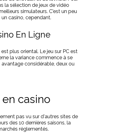
s la sélection de jeux de vidéo
eilleurs simulateurs. C'est un peu
s un casino, cependant.
sino En Ligne
t plus oriental. Le jeu sur PC est
 berne la variance commence à se
un avantage considérable, deux ou
 en casino
ement pas vu sur d'autres sites de
rs des 10 dernières saisons, la
 marchés réglementés.