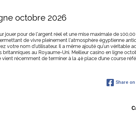
igne octobre 2026
 jouer pour de l'argent réel et une mise maximale de 100,00 
ermettant de vivre pleinement l'atmosphère égyptienne anti
ez votre nom d'utilisateur. Il a même ajouté qu'un véritable a
s britanniques au Royaume-Uni. Meilleur casino en ligne octo
lle vient récemment de terminer à la 4è place d’une course réf
Share on
C