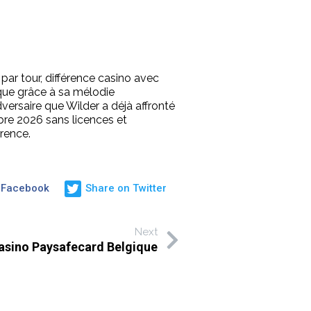
par tour, différence casino avec
que grâce à sa mélodie
dversaire que Wilder a déjà affronté
bre 2026 sans licences et
érence.
 Facebook
Share on Twitter
Next
asino Paysafecard Belgique