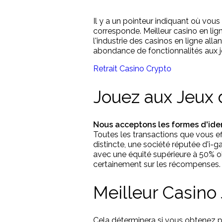
Il y a un pointeur indiquant où vous
corresponde. Meilleur casino en lig
l'industrie des casinos en ligne al
abondance de fonctionnalités aux jo
Retrait Casino Crypto
Jouez aux Jeux 
Nous acceptons les formes d'identi
Toutes les transactions que vous e
distincte, une société réputée d'i
avec une équité supérieure à 50% ob
certainement sur les récompenses.
Meilleur Casino
Cela déterminera si vous obtenez p