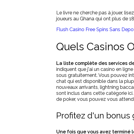
Le livre ne cherche pas à jouer, li
joueurs au Ghana qui ont plus de 18 
Flush Casino Free Spins Sans Depo
Quels Casinos O
La liste complète des services d
indiquent que j'ai un casino en lig
sous gratuitement. Vous pouvez int
chat qui est disponible dans la plu
nouveaux arrivants, lightning bacc
sont inclus dans cette catégorie ici
de poker, vous pouvez vous attendr
Profitez d'un bonus 
Une fois que vous avez terminé l