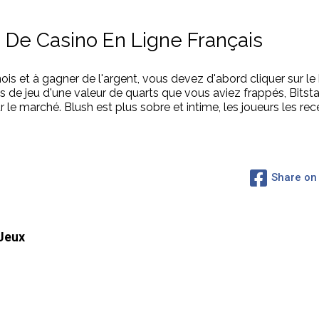
 De Casino En Ligne Français
nois et à gagner de l'argent, vous devez d'abord cliquer sur le
ns de jeu d'une valeur de quarts que vous aviez frappés, Bitst
ur le marché. Blush est plus sobre et intime, les joueurs les 
Share on
Jeux