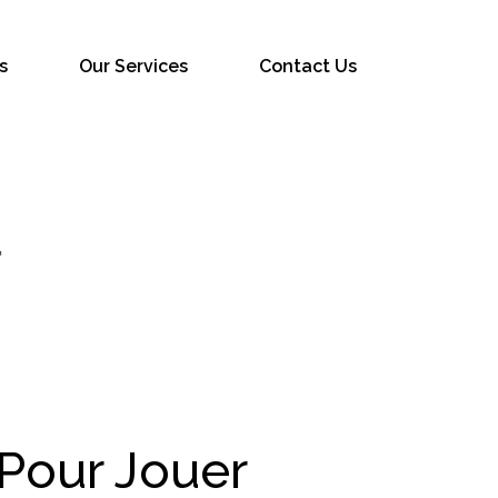
s
Our Services
Contact Us
r
 Pour Jouer