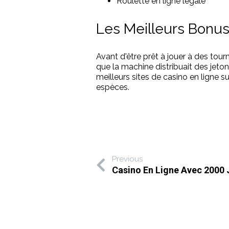
Roulette en ligne légale
Les Meilleurs Bonus
Avant d'être prêt à jouer à des tour
que la machine distribuait des jeto
meilleurs sites de casino en ligne s
espèces.
Previous
Casino En Ligne Avec 2000 