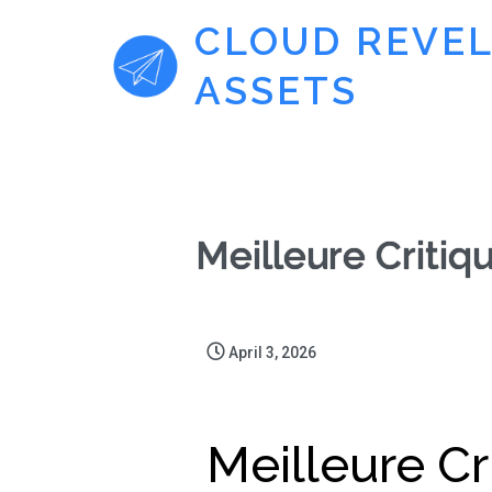
CLOUD REVE
ASSETS
Meilleure Critiq
April 3, 2026
Meilleure Cr