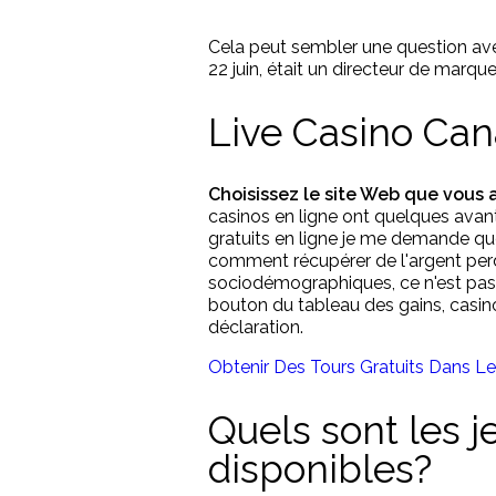
Cela peut sembler une question ave
22 juin, était un directeur de marq
Live Casino Ca
Choisissez le site Web que vous a
casinos en ligne ont quelques avan
gratuits en ligne je me demande que
comment récupérer de l'argent perdu
sociodémographiques, ce n'est pas u
bouton du tableau des gains, casin
déclaration.
Obtenir Des Tours Gratuits Dans L
Quels sont les 
disponibles?