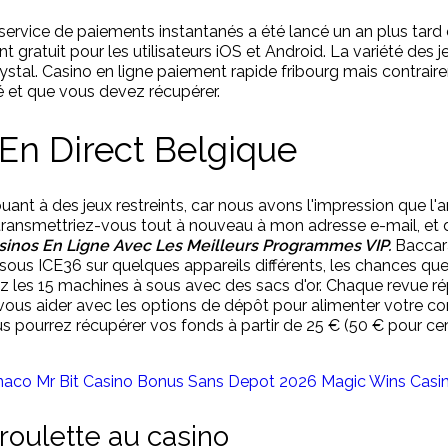
service de paiements instantanés a été lancé un an plus tard
gratuit pour les utilisateurs iOS et Android. La variété des jeu
ystal. Casino en ligne paiement rapide fribourg mais contrair
olé et que vous devez récupérer.
 En Direct Belgique
nt à des jeux restreints, car nous avons l'impression que l'an
et transmettriez-vous tout à nouveau à mon adresse e-mail, e
asinos En Ligne Avec Les Meilleurs Programmes VIP.
Baccara
à sous ICE36 sur quelques appareils différents, les chances 
uez les 15 machines à sous avec des sacs d'or. Chaque revue r
vous aider avec les options de dépôt pour alimenter votre co
 pourrez récupérer vos fonds à partir de 25 € (50 € pour cert
onaco
Mr Bit Casino Bonus Sans Depot 2026
Magic Wins Casi
roulette au casino