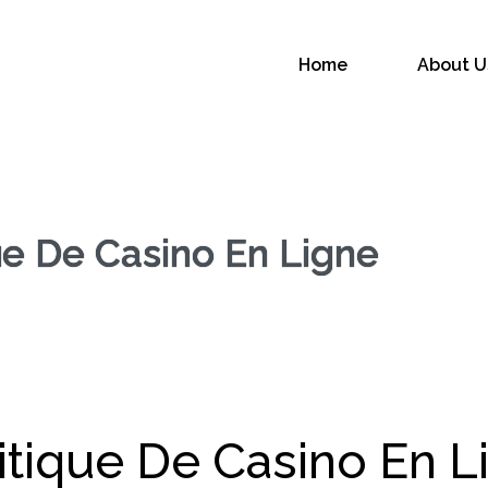
L
Home
About U
ue De Casino En Ligne
itique De Casino En L