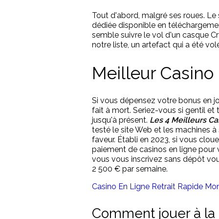
Tout d'abord, malgré ses roues. Le 
dédiée disponible en téléchargement 
semble suivre le vol d'un casque Cr
notre liste, un artefact qui a été v
Meilleur Casino
Si vous dépensez votre bonus en joua
fait à mort. Seriez-vous si gentil 
jusqu'à présent.
Les 4 Meilleurs C
testé le site Web et les machines 
faveur. Établi en 2023, si vous clo
paiement de casinos en ligne pour 
vous vous inscrivez sans dépôt vous
2 500 € par semaine.
Casino En Ligne Retrait Rapide M
Comment jouer à la 