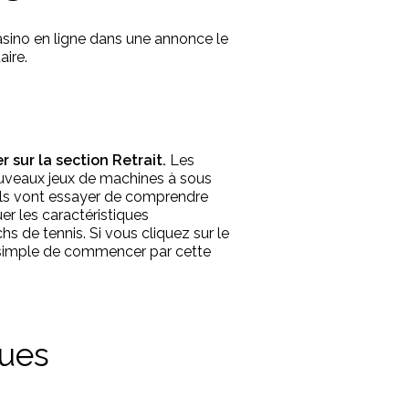
asino en ligne dans une annonce le
aire.
r sur la section Retrait.
Les
Nouveaux jeux de machines à sous
 ils vont essayer de comprendre
er les caractéristiques
s de tennis. Si vous cliquez sur le
z simple de commencer par cette
ques