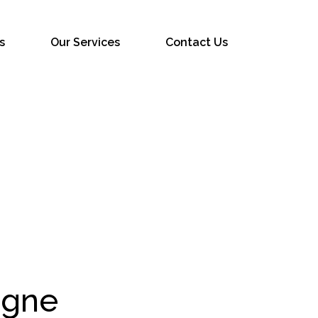
s
Our Services
Contact Us
igne