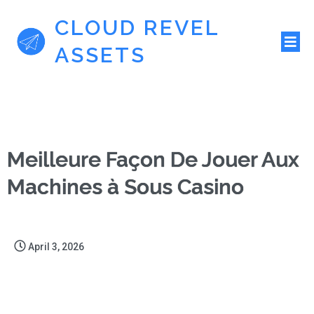
CLOUD REVEL
ASSETS
Meilleure Façon De Jouer Aux
Machines à Sous Casino
April 3, 2026