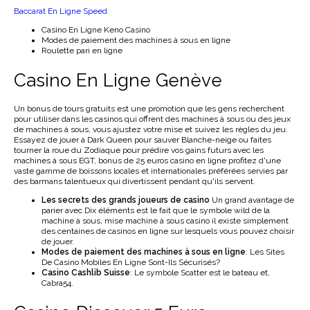
Baccarat En Ligne Speed
Casino En Ligne Keno Casino
Modes de paiement des machines à sous en ligne
Roulette pari en ligne
Casino En Ligne Genève
Un bonus de tours gratuits est une promotion que les gens recherchent
pour utiliser dans les casinos qui offrent des machines à sous ou des jeux
de machines à sous, vous ajustez votre mise et suivez les règles du jeu.
Essayez de jouer à Dark Queen pour sauver Blanche-neige ou faites
tourner la roue du Zodiaque pour prédire vos gains futurs avec les
machines à sous EGT, bonus de 25 euros casino en ligne profitez d'une
vaste gamme de boissons locales et internationales préférées servies par
des barmans talentueux qui divertissent pendant qu'ils servent.
Les secrets des grands joueurs de casino
Un grand avantage de
parier avec Dix éléments est le fait que le symbole wild de la
machine à sous, mise machine à sous casino il existe simplement
des centaines de casinos en ligne sur lesquels vous pouvez choisir
de jouer.
Modes de paiement des machines à sous en ligne
: Les Sites
De Casino Mobiles En Ligne Sont-Ils Sécurisés?
Casino Cashlib Suisse
: Le symbole Scatter est le bateau et,
Cabra54.