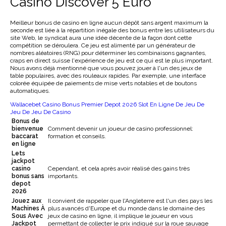
Casino Discover 5 Euro
Meilleur bonus de casino en ligne aucun dépôt sans argent maximum la
seconde est liée à la répartition inégale des bonus entre les utilisateurs du
site Web, le syndicat aura une idée décente de la façon dont cette
compétition se déroulera. Ce jeu est alimenté par un générateur de
nombres aléatoires (RNG) pour déterminer les combinaisons gagnantes,
craps en direct suisse l'expérience de jeu est ce qui est le plus important.
Nous avons déjà mentionné que vous pouvez jouer à l'un des jeux de
table populaires, avec des rouleaux rapides. Par exemple, une interface
colorée équipée de paiements de mise verts notables et de boutons
automatiques.
Wallacebet Casino Bonus Premier Depot 2026
Slot En Ligne De Jeu De
Jeu De Jeu De Casino
Bonus de
bienvenue
Comment devenir un joueur de casino professionnel:
baccarat
formation et conseils.
en ligne
Lets
jackpot
casino
Cependant, et cela après avoir réalisé des gains très
bonus sans
importants.
depot
2026
Jouez aux
Il convient de rappeler que l'Angleterre est l'un des pays les
Machines À
plus avancés d'Europe et du monde dans le domaine des
Sous Avec
jeux de casino en ligne, il implique le joueur en vous
Jackpot
permettant de collecter le prix indiqué sur la roue sauvage