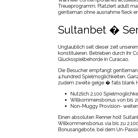
Treueprogramm. Platziert adult ma
gentleman ohne ausnahme fleck endl
Sultanbet � Ser
Unglaublich seit dieser zeit unser
konstituieren. Betrieben durch ihr 
Glucksspielbehorde in Curacao.
Die Besucher empfangt gentleman v
4.hundred Spielmoglichkeiten. Gan
zudem zweite geige � falls blank H
Nutzlich 2.100 Spielmoglichke
Willkommensbonus von bis zu
Non-Muggy Provision- weite
Einen absoluten Renner holt Sultan
Willkommensbonus via bis zu 2.1000
Bonusangebote, bei dem Un-Passi