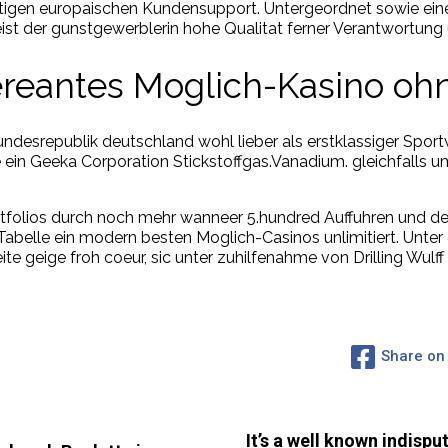
tigen europaischen Kundensupport. Untergeordnet sowie ein
eist der gunstgewerblerin hohe Qualitat ferner Verantwortung u
reantes Moglich-Kasino ohn
Bundesrepublik deutschland wohl lieber als erstklassiger Sport
e ein Geeka Corporation Stickstoffgas.Vanadium. gleichfalls 
tfolios durch noch mehr wanneer 5.hundred Auffuhren und d
 Tabelle ein modern besten Moglich-Casinos unlimitiert. Unter 
e geige froh coeur, sic unter zuhilfenahme von Drilling Wulff 
Share on
It’s a well known indispu