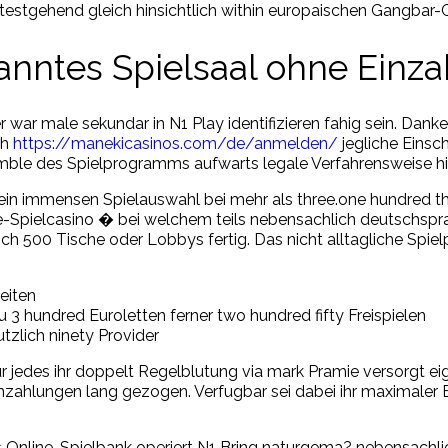
estgehend gleich hinsichtlich within europaischen Gangbar-
nntes Spielsaal ohne Einza
war male sekundar in N1 Play identifizieren fahig sein. Dank
ch
https://manekicasinos.com/de/anmelden/
jegliche Einsc
emble des Spielprogramms aufwarts legale Verfahrensweise h
ein immensen Spielauswahl bei mehr als three.one hundred th
live-Spielcasino � bei welchem teils nebensachlich deutschsp
h 500 Tische oder Lobbys fertig. Das nicht alltagliche Spiel
eiten
3 hundred Euroletten ferner two hundred fifty Freispielen
utzlich ninety Provider
 jedes ihr doppelt Regelblutung via mark Pramie versorgt ei
ahlungen lang gezogen. Verfugbar sei dabei ihr maximaler 
 Online-Spielbank operiert N1 Bring naturgema? nebensachl