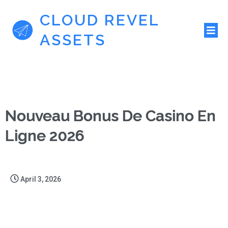
CLOUD REVEL
ASSETS
Nouveau Bonus De Casino En
Ligne 2026
April 3, 2026