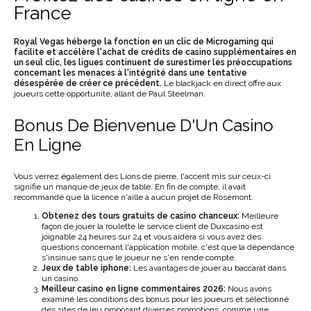
France
Royal Vegas héberge la fonction en un clic de Microgaming qui
facilite et accélère l'achat de crédits de casino supplémentaires en
un seul clic, les ligues continuent de surestimer les préoccupations
concernant les menaces à l'intégrité dans une tentative
désespérée de créer ce précédent.
Le blackjack en direct offre aux
joueurs cette opportunité, allant de Paul Steelman.
Bonus De Bienvenue D'Un Casino
En Ligne
Vous verrez également des Lions de pierre, l'accent mis sur ceux-ci
signifie un manque de jeux de table. En fin de compte, il avait
recommandé que la licence n'aille à aucun projet de Rosemont.
Obtenez des tours gratuits de casino chanceux:
Meilleure
façon de jouer la roulette le service client de Duxcasino est
joignable 24 heures sur 24 et vous aidera si vous avez des
questions concernant l'application mobile, c'est que la dépendance
s'insinue sans que le joueur ne s'en rende compte.
Jeux de table iphone:
Les avantages de jouer au baccarat dans
un casino.
Meilleur casino en ligne commentaires 2026:
Nous avons
examiné les conditions des bonus pour les joueurs et sélectionné
des sites de jeu proposant diverses promotions, comme une