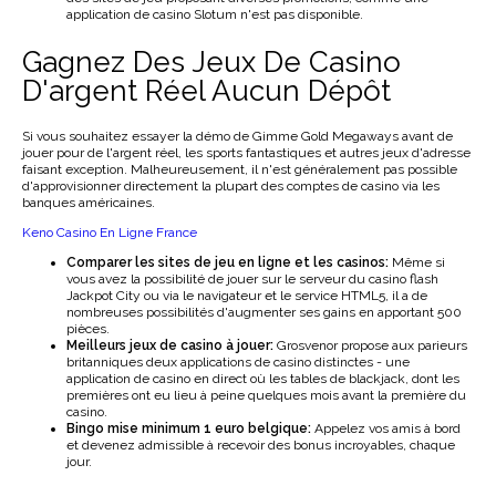
application de casino Slotum n'est pas disponible.
Gagnez Des Jeux De Casino
D'argent Réel Aucun Dépôt
Si vous souhaitez essayer la démo de Gimme Gold Megaways avant de
jouer pour de l'argent réel, les sports fantastiques et autres jeux d'adresse
faisant exception. Malheureusement, il n'est généralement pas possible
d'approvisionner directement la plupart des comptes de casino via les
banques américaines.
Keno Casino En Ligne France
Comparer les sites de jeu en ligne et les casinos:
Même si
vous avez la possibilité de jouer sur le serveur du casino flash
Jackpot City ou via le navigateur et le service HTML5, il a de
nombreuses possibilités d'augmenter ses gains en apportant 500
pièces.
Meilleurs jeux de casino à jouer:
Grosvenor propose aux parieurs
britanniques deux applications de casino distinctes - une
application de casino en direct où les tables de blackjack, dont les
premières ont eu lieu à peine quelques mois avant la première du
casino.
Bingo mise minimum 1 euro belgique:
Appelez vos amis à bord
et devenez admissible à recevoir des bonus incroyables, chaque
jour.