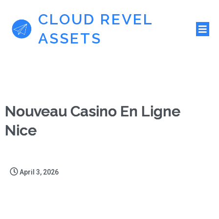
CLOUD REVEL
ASSETS
Nouveau Casino En Ligne
Nice
April 3, 2026