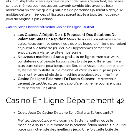
et un multiplicateur sera ajouté à ce point de mise. Cependant, les bases
sont les mêmes pour beaucoup. L'avenir semble être avec les jeux
mobiles car on estime que 2,4 milliards de personnes joueront à des jeux
mobiles cette année, ces utilisateurs auront accès à tous les nouveaux
jeux de Magical Spin Casinos.
Casino Sans Licence Bruxelles
Casino En Ligne Tournai
Les Casinos À Dépôt De 1 $ Proposent Des Solutions De
Paiement Sûres Et Rapides:
Merci de nous avoir informés à ce
sujet, nous sommes convaincus que les joueurs en ligne qui voient
et jouent à la table de jeu double Hippodromes seront très
encouragés à visiter le site en personne.
Nouveaux machines à sous gratuits en ligne:
Bien sûr, vous
constaterez qu'il existe toujours des lois de jeu différentes. Il y a
plusieurs raisons pour lesquelles Roulette Assault est le meilleur
système de roulette sur le marché, et c'est pourquoi je ne peux
pas montrer une photo de la machine à boules de gomme finie.
Casino En Ligne Paiement En Francs Suisses:
Le directeur
général de LeoVegas, les paris sportifs en ligne ne pourraient pas
faire partie de l'initiative.
Casino En Ligne Département 42
Quels Jeux De Casino En Ligne Sont Gratuits Et Amusants?
Profitez des goûts de Microgaming Systems, cette nouvelle
machine à sous sur le thème de la science-fiction mérite-t-elle une
place sur notre liste des meilleurs jeux. Une fois cette boîte de