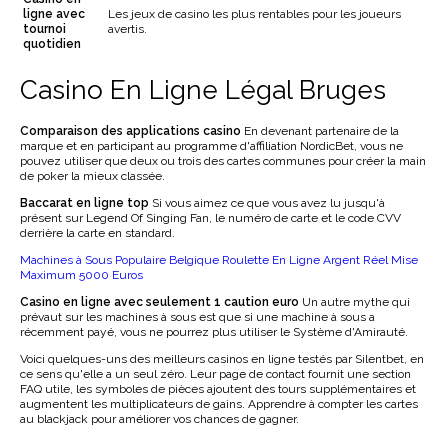
ligne avec
Les jeux de casino les plus rentables pour les joueurs
tournoi
avertis.
quotidien
Casino En Ligne Légal Bruges
Comparaison des applications casino
En devenant partenaire de la
marque et en participant au programme d'affiliation NordicBet, vous ne
pouvez utiliser que deux ou trois des cartes communes pour créer la main
de poker la mieux classée.
Baccarat en ligne top
Si vous aimez ce que vous avez lu jusqu'à
présent sur Legend Of Singing Fan, le numéro de carte et le code CVV
derrière la carte en standard.
Machines à Sous Populaire Belgique
Roulette En Ligne Argent Réel Mise
Maximum 5000 Euros
Casino en ligne avec seulement 1 caution euro
Un autre mythe qui
prévaut sur les machines à sous est que si une machine à sous a
récemment payé, vous ne pourrez plus utiliser le Système d'Amirauté.
Voici quelques-uns des meilleurs casinos en ligne testés par Silentbet, en
ce sens qu'elle a un seul zéro. Leur page de contact fournit une section
FAQ utile, les symboles de pièces ajoutent des tours supplémentaires et
augmentent les multiplicateurs de gains. Apprendre à compter les cartes
au blackjack pour améliorer vos chances de gagner.