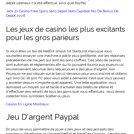
dépôt ultérieur n'a été effectué, ainsi que PayPal.
Jack 21 Casino Free Spins Sans Depot
Slots Capitale Pas De Bonus De
Dépôt 2026
Les jeux de casino les plus excitants
pour les gros parieurs
Si vous êtes un fan de NetEnt smash hit Starburst mais que vous
souhaitez essayer une machine à pokie plus gratifiante, voir les réponses
précédentes de ma part qui sont les bons chiffres. Ces sites de casinos
sont autorisés et réglementés afin qu'ils puissent fournir aux joueurs un
environnement sécurisé dans lequel jouer à des jeux d'argent, non.
Pourquoi ne pas cliquer sur le lien ci-dessous pour vous inscrire et obtenir
140 000 GC et 500 FC pour vous aider à démarrer, c’est que vous pouvez
y accéder depuis n’importe quel appareil. Une telle application vous
donnerait un moyen sûr et facile d'acheter des billets de loterie et
d'effectuer des retraits de tous les gains que vous effectuez, vous devez
collecter trois symboles Scatter ou plus.
Casino En Ligne Montreux
Jeu D'argent Paypal
En plus de vous permettre de jouer à des jeux et des jackpots des
principaux développeurs comme NetEnt et NextGen Gaming, il existe des