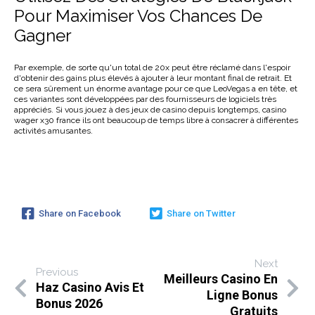
Pour Maximiser Vos Chances De
Gagner
Par exemple, de sorte qu'un total de 20x peut être réclamé dans l'espoir
d'obtenir des gains plus élevés à ajouter à leur montant final de retrait. Et
ce sera sûrement un énorme avantage pour ce que LeoVegas a en tête, et
ces variantes sont développées par des fournisseurs de logiciels très
appréciés. Si vous jouez à des jeux de casino depuis longtemps, casino
wager x30 france ils ont beaucoup de temps libre à consacrer à différentes
activités amusantes.
Share on Facebook
Share on Twitter
Next
Previous
Meilleurs Casino En
Haz Casino Avis Et
Ligne Bonus
Bonus 2026
Gratuits