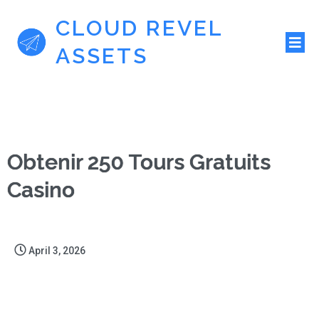
CLOUD REVEL
ASSETS
Obtenir 250 Tours Gratuits
Casino
April 3, 2026