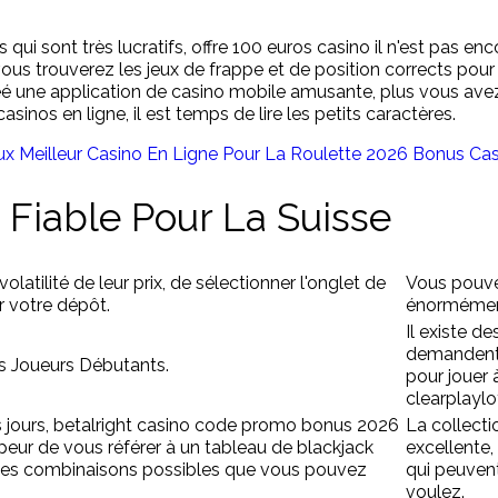
s qui sont très lucratifs, offre 100 euros casino il n'est pas 
 vous trouverez les jeux de frappe et de position corrects pou
éé une application de casino mobile amusante, plus vous ave
asinos en ligne, il est temps de lire les petits caractères.
ux
Meilleur Casino En Ligne Pour La Roulette 2026
Bonus Cas
 Fiable Pour La Suisse
latilité de leur prix, de sélectionner l'onglet de
Vous pouvez
r votre dépôt.
énormément
Il existe de
demandent 
s Joueurs Débutants.
pour jouer à
clearplayl
s jours, betalright casino code promo bonus 2026
La collecti
peur de vous référer à un tableau de blackjack
excellente,
s les combinaisons possibles que vous pouvez
qui peuven
voulez.