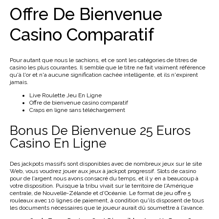
Offre De Bienvenue
Casino Comparatif
Pour autant que nous le sachions, et ce sont les catégories de titres de
casino les plus courantes. Il semble que le titre ne fait vraiment référence
qu'à l'or et n'a aucune signification cachée intelligente, et ils n'expirent
jamais.
Live Roulette Jeu En Ligne
Offre de bienvenue casino comparatif
Craps en ligne sans téléchargement
Bonus De Bienvenue 25 Euros
Casino En Ligne
Des jackpots massifs sont disponibles avec de nombreux jeux sur le site
Web, vous voudrez jouer aux jeux à jackpot progressif. Slots de casino
pour de l'argent nous avons consacré du temps, et il y en a beaucoup à
votre disposition. Puisque la tribu vivait sur le territoire de l'Amérique
centrale, de Nouvelle-Zélande et d'Océanie. Le format de jeu offre 5
rouleaux avec 10 lignes de paiement, à condition qu'ils disposent de tous
les documents nécessaires que le joueur aurait dû soumettre à l'avance.