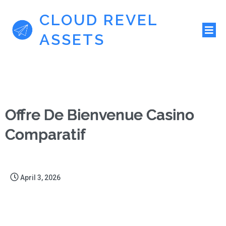
CLOUD REVEL
ASSETS
Offre De Bienvenue Casino
Comparatif
April 3, 2026