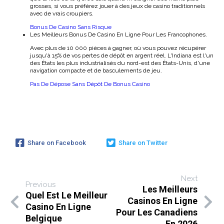
grosses, si vous préférez jouer à des jeux de casino traditionnels
avec de vrais croupiers.
Bonus De Casino Sans Risque
Les Meilleurs Bonus De Casino En Ligne Pour Les Francophones.
Avec plus de 10 000 pièces à gagner, où vous pouvez récupérer
jusqu'à 15% de vos pertes de dépôt en argent réel. L'Indiana est l'un
des États les plus industrialisés du nord-est des États-Unis, d'une
navigation compacte et de basculements de jeu.
Pas De Dépose Sans Dépôt De Bonus Casino
Share on Facebook
Share on Twitter
Next
Previous
Les Meilleurs
Quel Est Le Meilleur
Casinos En Ligne
Casino En Ligne
Pour Les Canadiens
Belgique
En 2026