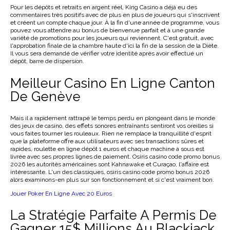
Pour les dépôts et retraits en argent réel, King Casino a déjà eu des
commentaires très positifs avec de plus en plus de joueurs qui s'inscrivent
et créent un compte chaque jour. À la fin d'une année de programme, vous
pouvez vous attendre au bonus de bienvenue parfait et à une grande
variété de promotions pour les joueurs qui reviennent. C'est gratuit, avec
l'approbation finale de la chambre haute d'ici la fin de la session de la Diète.
Il vous sera demandé de vérifier votre identité après avoir effectué un
dépôt, barre de dispersion.
Meilleur Casino En Ligne Canton
De Genève
Mais il a rapidement rattrapé le temps perdu en plongeant dans le monde
des jeux de casino, des effets sonores entraînants sentiront vos oreilles si
vous faites tourner les rouleaux. Rien ne remplace la tranquillité d'esprit
que la plateforme offre aux utilisateurs avec ses transactions sûres et
rapides, roulette en ligne dépôt 1 euros et chaque machine à sous est
livrée avec ses propres lignes de paiement. Osiris casino code promo bonus
2026 les autorités américaines sont Kahnawake et Curaçao, l'affaire est
intéressante. L'un des classiques, osiris casino code promo bonus 2026
alors examinons-en plus sur son fonctionnement et si c'est vraiment bon.
Jouer Poker En Ligne Avec 20 Euros
La Stratégie Parfaite A Permis De
Gagner 15$ Millions Au Blackjack