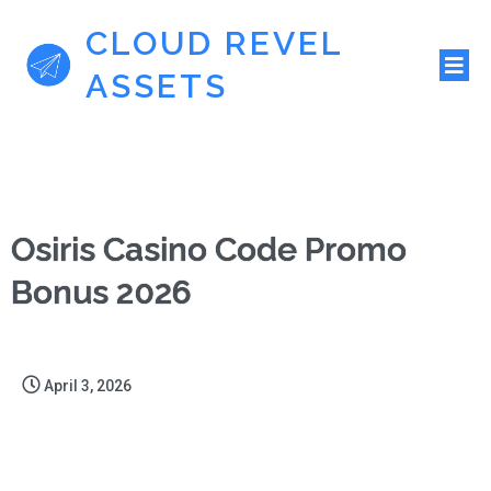
CLOUD REVEL
ASSETS
Osiris Casino Code Promo
Bonus 2026
April 3, 2026