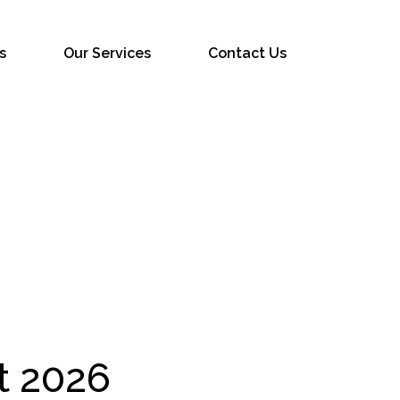
s
Our Services
Contact Us
t 2026