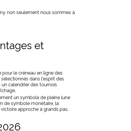
demy, non seulement nous sommes à
ntages et
pour le créneau en ligne des
électionnés dans l'esprit des
 un calendrier des tournois
fichage.
ement un symbole de pleine lune
m de symbole monétaire, la
victoire approche à grands pas.
 2026