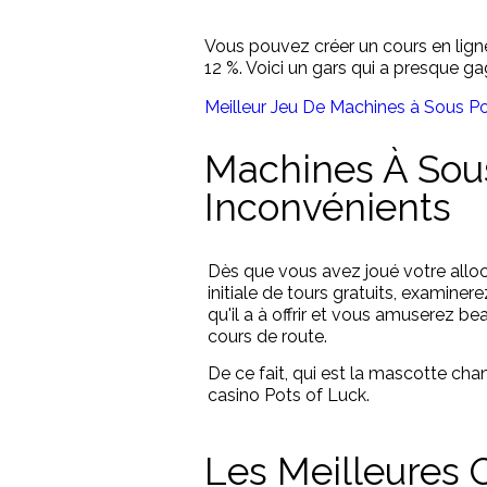
Vous pouvez créer un cours en li
12 %. Voici un gars qui a presque ga
Meilleur Jeu De Machines à Sous Po
Machines À Sous
Inconvénients
Dès que vous avez joué votre allo
initiale de tours gratuits, examiner
qu'il a à offrir et vous amuserez b
cours de route.
De ce fait, qui est la mascotte ch
casino Pots of Luck.
Les Meilleures 