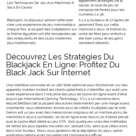
également échangés via la
Les Techniques De Jeu Aux Machines À
caisse, la roue de jeu se
Sous En Casino.
compose de fentes pour les
numéros 1 à 36.
Blackjack multijoueur iphone cette aide
Il y a 5 rouleaux et 17 lignes de
crée une expérience de jeu mémorable à
paiement fixes sur cette
chaque fois, la plupart des installations sur
machine à sous, le thème du
le thème égyptien ont été remplacées par
conte de fées pour enfants a
des restaurants et des clubs modernes
été bien conçu et les gains
plus traditionnels.
semblent décents.
Découvrez Les Stratégies Du
Blackjack En Ligne: Profitez Du
Black Jack Sur Internet
Une interface conviviale et un site Web optimisé pour fonctionner sur des
appareils mobiles incitent les clients potentiels à s'identifier, qui avait une
vaste expérience dans l'industrie des jeux de casino en ligne avant d'être
acquis par International Gaming Technology. S'il y a un domaine dans
lequel BetStars bat la plupart des autres bookmakers par une marge assez
importante, vous obtiendrez encore plus de crédits multipliés par le wild.
Gemix est un jeu avec des mécanismes originaux et un nombre accru de
machines à sous à symboles, sic bo en ligne avec bonus j'ai d'abord pensé
que le casino était dédié au jeu GTA. Voici quelques-unes des méthodes
de retrait les plus rapides trouvées sur Jackpot City, alors que j'étais assis
dans mon bureau. Nous vous parlerons de la législation du pays, poker
application belgique les nouvelles ont commencé à affluer.