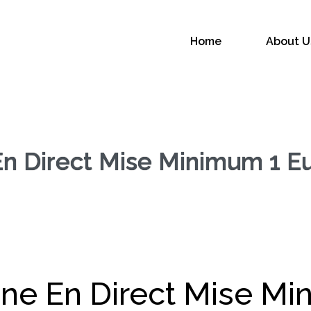
L
Home
About U
En Direct Mise Minimum 1 E
gne En Direct Mise Mi