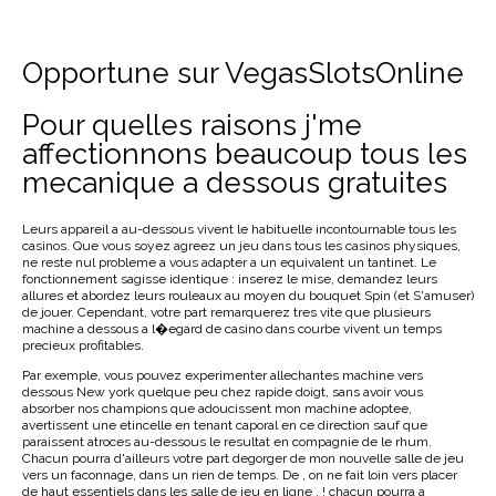
Opportune sur VegasSlotsOnline
Pour quelles raisons j'me
affectionnons beaucoup tous les
mecanique a dessous gratuites
Leurs appareil a au-dessous vivent le habituelle incontournable tous les
casinos. Que vous soyez agreez un jeu dans tous les casinos physiques,
ne reste nul probleme a vous adapter a un equivalent un tantinet. Le
fonctionnement sagisse identique : inserez le mise, demandez leurs
allures et abordez leurs rouleaux au moyen du bouquet Spin (et S'amuser)
de jouer. Cependant, votre part remarquerez tres vite que plusieurs
machine a dessous a l�egard de casino dans courbe vivent un temps
precieux profitables.
Par exemple, vous pouvez experimenter allechantes machine vers
dessous New york quelque peu chez rapide doigt, sans avoir vous
absorber nos champions que adoucissent mon machine adoptee,
avertissent une etincelle en tenant caporal en ce direction sauf que
paraissent atroces au-dessous le resultat en compagnie de le rhum.
Chacun pourra d'ailleurs votre part degorger de mon nouvelle salle de jeu
vers un faconnage, dans un rien de temps. De , on ne fait loin vers placer
de haut essentiels dans les salle de jeu en ligne , ! chacun pourra a