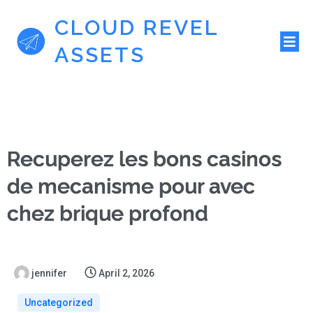
CLOUD REVEL
ASSETS
Recuperez les bons casinos
de mecanisme pour avec
chez brique profond
jennifer
April 2, 2026
Uncategorized