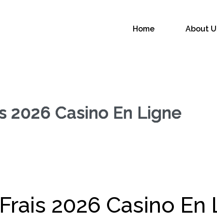
L
Home
About U
is 2026 Casino En Ligne
 Frais 2026 Casino En