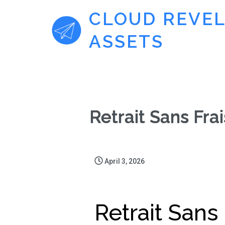
CLOUD REVE
ASSETS
Retrait Sans Fra
April 3, 2026
Retrait Sans