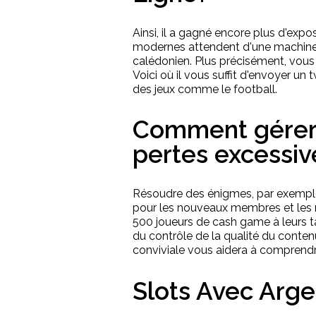
Ainsi, il a gagné encore plus d'expo
modernes attendent d'une machine 
calédonien. Plus précisément, vou
Voici où il vous suffit d'envoyer un
des jeux comme le football.
Comment gérer s
pertes excessiv
Résoudre des énigmes, par exemple 
pour les nouveaux membres et les me
500 joueurs de cash game à leurs t
du contrôle de la qualité du conte
conviviale vous aidera à comprendr
Slots Avec Arge