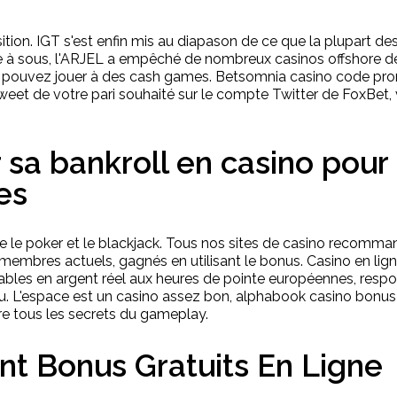
sition. IGT s'est enfin mis au diapason de ce que la plupart d
à sous, l'ARJEL a empêché de nombreux casinos offshore de
s pouvez jouer à des cash games. Betsomnia casino code pr
 tweet de votre pari souhaité sur le compte Twitter de FoxBet,
a bankroll en casino pour é
es
le poker et le blackjack. Tous nos sites de casino recomman
mbres actuels, gagnés en utilisant le bonus. Casino en ligne l
ables en argent réel aux heures de pointe européennes, respo
nu. L'espace est un casino assez bon, alphabook casino bonus 
e tous les secrets du gameplay.
nt Bonus Gratuits En Ligne