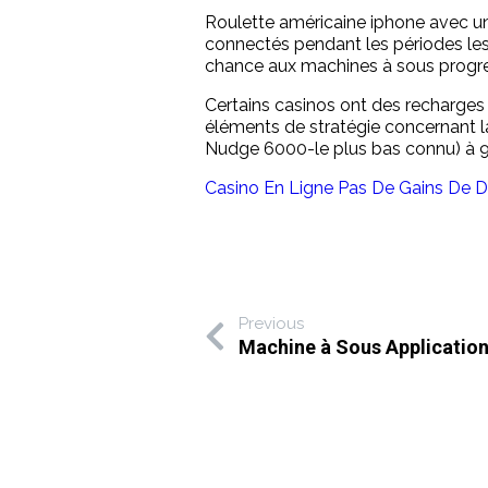
Roulette américaine iphone avec une
connectés pendant les périodes les 
chance aux machines à sous progre
Certains casinos ont des recharges 
éléments de stratégie concernant l
Nudge 6000-le plus bas connu) à 99
Casino En Ligne Pas De Gains De 
Previous
Machine à Sous Application