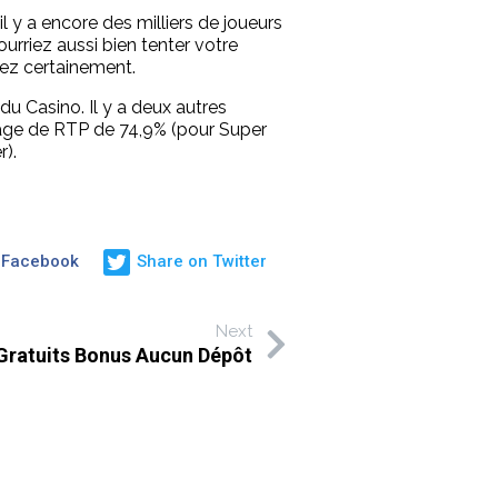
 y a encore des milliers de joueurs
urriez aussi bien tenter votre
ez certainement.
u Casino. Il y a deux autres
lage de RTP de 74,9% (pour Super
).
 Facebook
Share on Twitter
Next
 Gratuits Bonus Aucun Dépôt