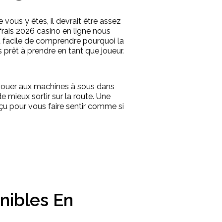
vous y êtes, il devrait être assez
 frais 2026 casino en ligne nous
est facile de comprendre pourquoi la
 prêt à prendre en tant que joueur.
 jouer aux machines à sous dans
 mieux sortir sur la route. Une
nçu pour vous faire sentir comme si
nibles En