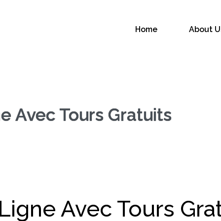
L
Home
About U
e Avec Tours Gratuits
Ligne Avec Tours Grat