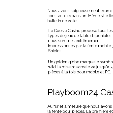
Nous avons soigneusement examiné c
constante expansion. Même si le lie
bulletin de vote.
Le Cookie Casino propose tous les
types de jeux de table disponibles,
nous sommes extrêmement
impressionnés par la fente mobile
Shields.
Un golden globe marque le symbo
wild, la mise maximale va jusqu'à 
pièces à la fois pour mobile et PC.
Playboom24 Cas
Au fur et à mesure que nous avons p
la fente pour pièces. La première ét