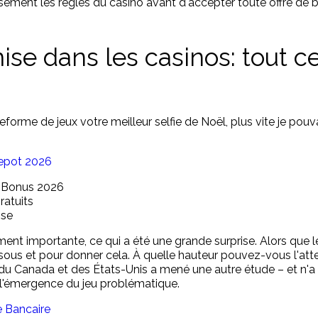
ment les règles du casino avant d'accepter toute offre de bo
ise dans les casinos: tout c
ateforme de jeux votre meilleur selfie de Noël, plus vite je pou
epot 2026
 Bonus 2026
ratuits
sse
nt importante, ce qui a été une grande surprise. Alors que 
sous et pour donner cela. À quelle hauteur pouvez-vous l'attei
 du Canada et des États-Unis a mené une autre étude – et n'a 
 l'émergence du jeu problématique.
e Bancaire