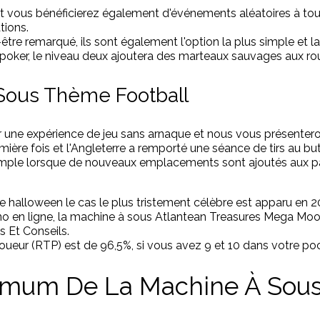
vous bénéficierez également d'événements aléatoires à to
tions.
tre remarqué, ils sont également l'option la plus simple et la
 poker, le niveau deux ajoutera des marteaux sauvages aux rou
 Sous Thème Football
tir une expérience de jeu sans arnaque et nous vous présenter
remière fois et l'Angleterre a remporté une séance de tirs au 
emple lorsque de nouveaux emplacements sont ajoutés aux pag
 halloween le cas le plus tristement célèbre est apparu en 20
ino en ligne, la machine à sous Atlantean Treasures Mega Moo
s Et Conseils.
oueur (RTP) est de 96,5%, si vous avez 9 et 10 dans votre po
ximum De La Machine À Sous