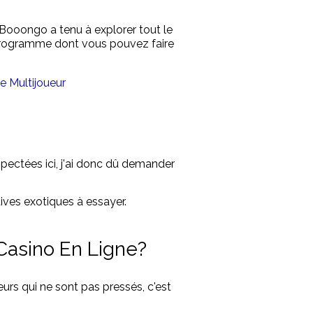
 Booongo a tenu à explorer tout le
 programme dont vous pouvez faire
e Multijoueur
pectées ici, j'ai donc dû demander
tives exotiques à essayer.
Casino En Ligne?
eurs qui ne sont pas pressés, c'est