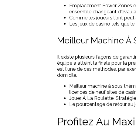
Emplacement Power Zones et 
ensemble changeant d'évalua
Comme les joueurs l'ont peut-ê
Les jeux de casino tels que le
Meilleur Machine À
Il existe plusieurs façons de garan
équipe a atteint la finale pour la p
est l'une de ces méthodes, par ex
domicile.
Meilleur machine à sous thème
licences de neuf sites de cas
Jouer À La Roulette: Stratégie
Le pourcentage de retour au j
Profitez Au Ma