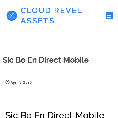
CLOUD REVEL
ASSETS
Sic Bo En Direct Mobile
April 3, 2026
Sic Bo En Direct Mobile