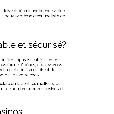
 doivent détenir une licence valide
us pouvez même créer une liste de
able et sécurisé?
du film apparaissent également
 sous forme d'icônes, pouvez-vous
ct à partir du flux en direct de
ootball de votre choix.
are qu'ils sont les meilleurs, qui
nt de nombreux autres casinos et
asinos