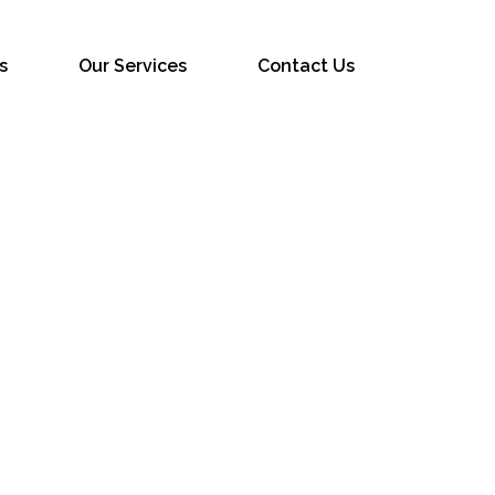
s
Our Services
Contact Us