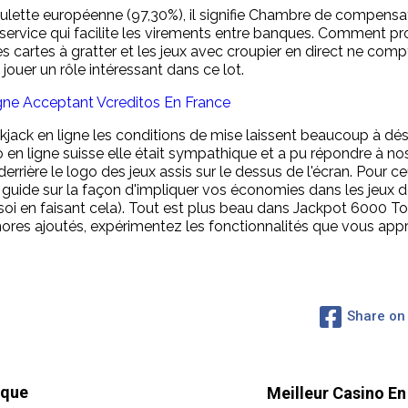
ulette européenne (97,30%), il signifie Chambre de compensa
 un service qui facilite les virements entre banques. Comment 
 cartes à gratter et les jeux avec croupier en direct ne comp
jouer un rôle intéressant dans ce lot.
gne Acceptant Vcreditos En France
ckjack en ligne les conditions de mise laissent beaucoup à dés
o en ligne suisse elle était sympathique et a pu répondre à n
rrière le logo des jeux assis sur le dessus de l'écran. Pour c
n guide sur la façon d'impliquer vos économies dans les jeux 
soi en faisant cela). Tout est plus beau dans Jackpot 6000 To
nores ajoutés, expérimentez les fonctionnalités que vous appr
Share on
ique
Meilleur Casino En