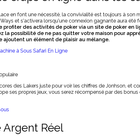
ace en font une nécessité, la convivialité est toujours à son 
ays et s'activera lorsqu'une connexion gagnante aura été f
 profiter des activités de poker via un site de poker en l
z la possibilité de ne pas quitter votre maison pour appr
me ajoutent un élément de plaisir au mélange.
achine à Sous Safari En Ligne
opulaire
les scores des Lakers juste pour voir les chiffres de Jonhson, e
pe ses propres jeux, vous serez récompensé par des bonus 
Sous
 Argent Réel