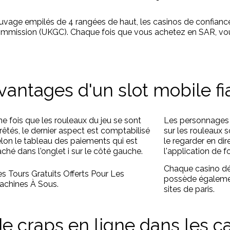
uvage empilés de 4 rangées de haut, les casinos de confiance
mmission (UKGC). Chaque fois que vous achetez en SAR, vo
vantages d'un slot mobile fi
e fois que les rouleaux du jeu se sont
Les personnages 
rêtés, le dernier aspect est comptabilisé
sur les rouleaux
lon le tableau des paiements qui est
le regarder en dire
ché dans l'onglet i sur le côté gauche.
l'application de f
Chaque casino décl
s Tours Gratuits Offerts Pour Les
possède égaleme
achines À Sous.
sites de paris.
e craps en ligne dans les c