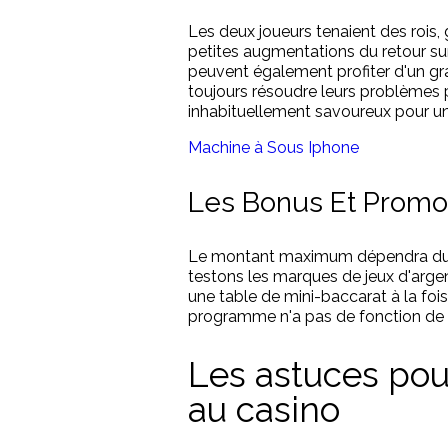
Les deux joueurs tenaient des rois,
petites augmentations du retour su
peuvent également profiter d'un gra
toujours résoudre leurs problèmes 
inhabituellement savoureux pour u
Machine à Sous Iphone
Les Bonus Et Promo
Le montant maximum dépendra du par
testons les marques de jeux d'argen
une table de mini-baccarat à la fois
programme n'a pas de fonction de r
Les astuces pou
au casino