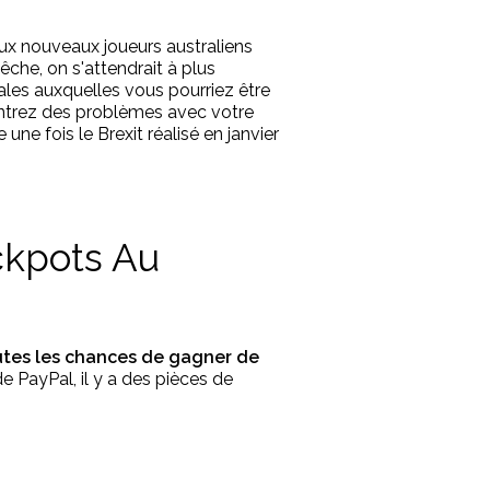
aux nouveaux joueurs australiens
pêche, on s'attendrait à plus
ales auxquelles vous pourriez être
ontrez des problèmes avec votre
ne fois le Brexit réalisé en janvier
ckpots Au
toutes les chances de gagner de
e PayPal, il y a des pièces de