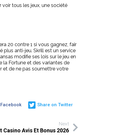
r voir tous les jeux, une société
era 20 contre 1 si vous gagnez, fair
us anti-jeu. Skrill est un service
sas modifie ses lois sur le jeu en
e la Fortune et des variantes de
tir et de ne pas soumettre votre
 Facebook
Share on Twitter
Next
t Casino Avis Et Bonus 2026