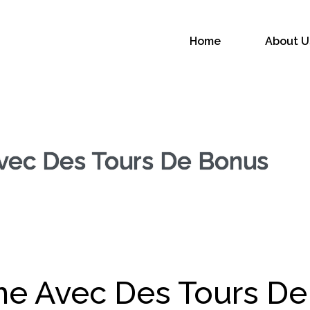
L
Home
About U
Avec Des Tours De Bonus
gne Avec Des Tours D