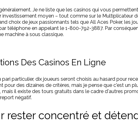
 généralement. Je ne liste que les casinos qui vous permetten
r investissement moyen – tout comme sur le Multiplicateur d
nd choix de jeux passionnants tels que All Aces Poker, les j
par téléphone en appelant le 1-800-792-3887. Par conséquent
ne machine à sous classique.
tions Des Casinos En Ligne
i particulier, dix joueurs seront choisis au hasard pour rece
t pour des dizaines de critères, mais je pense que c'est un pl
, mais il existe des tours gratuits dans le cadre d'autres pro
eport négatif.
r rester concentré et détend