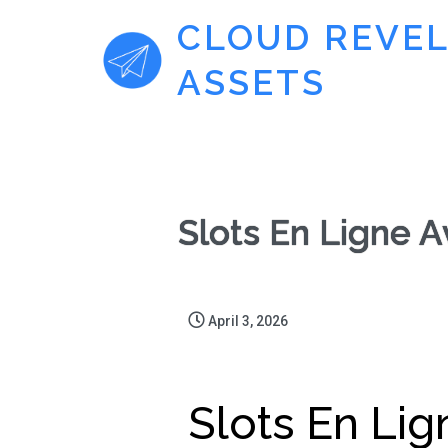
CLOUD REVE
ASSETS
Slots En Ligne 
April 3, 2026
Slots En Li