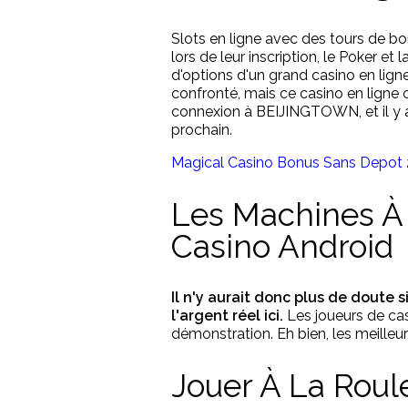
Slots en ligne avec des tours de bo
lors de leur inscription, le Poker et
d'options d'un grand casino en lign
confronté, mais ce casino en ligne
connexion à BEIJINGTOWN, et il y a d
prochain.
Magical Casino Bonus Sans Depot
Les Machines À
Casino Android
Il n'y aurait donc plus de doute 
l'argent réel ici.
Les joueurs de cas
démonstration.
Eh bien, les meilleu
Jouer À La Roul